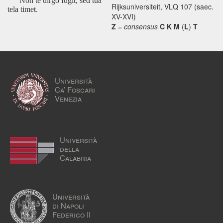
Non te uirgo fugit, sed tua
Rijksuniversiteit, VLQ 107 (saec.
tela timet.
XV-XVI)
Z
=
consensus
C K M
(
L
)
T
Università
Ca’ Foscari
Venezia
Università
della
Calabria
Università
di Napoli
Federico II