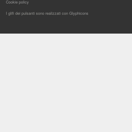
Cookie policy
I glifi dei pulsanti sono realizzati con
Glyphicons