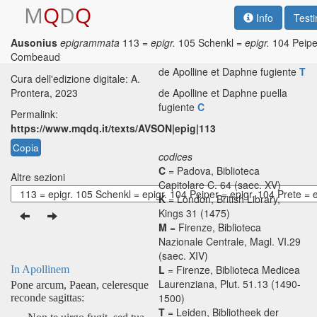
M
Q
D
Q
Info
Test
Ausonius
epigrammata
113 =
epigr.
105 Schenkl =
epigr.
104 Peipe
Testo base di riferimento: R. P.
In Apollinem
K
M
L
Combeaud
H. Green, 1999
de Apolline et Daphne fugiente
T
Cura dell'edizione digitale: A.
Prontera, 2023
de Apolline et Daphne puella
fugiente
C
Permalink:
https://www.mqdq.it/texts/AVSON|epig|113
Copia
codices
C
= Padova, Biblioteca
Altre sezioni
Capitolare C. 64 (saec. XV)
K
= London, British Library,
Kings 31 (1475)
M
= Firenze, Biblioteca
Nazionale Centrale, Magl. VI.29
(saec. XIV)
L
= Firenze, Biblioteca Medicea
In Apollinem
Laurenziana, Plut. 51.13 (1490-
Pone arcum, Paean, celeresque
1500)
reconde sagittas:
T
= Leiden, Bibliotheek der