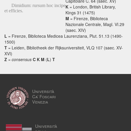
Capitolare C. 64 (saec. XV)
Dimidium: rursum hoc incipe
K
= London, British Library,
et efficies.
Kings 31 (1475)
M
= Firenze, Biblioteca
Nazionale Centrale, Magl. VI.29
(saec. XIV)
L
= Firenze, Biblioteca Medicea Laurenziana, Plut. 51.13 (1490-
1500)
T
= Leiden, Bibliotheek der Rijksuniversiteit, VLQ 107 (saec. XV-
XVI)
Z
=
consensus
C K M
(
L
)
T
Università
Ca’ Foscari
Venezia
Università