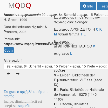
M
Q
D
Q
Info
Test
Ausonius
epigrammata
92 =
epigr.
84 Schenkl =
epigr.
15 Peiper =
Testo base di riferimento: R. P.
Ex graeco ἀρχὴ δὲ τοι ἥμισυ
H. Green, 1999
παντός
corr.
Scaliger
Cura dell'edizione digitale: A.
Ex graeco ΑΡΧΗ ΔΕ ΤΟΙ Η
C
K
Prontera, 2023
M
nullum lemma
T
E
Permalink:
Ex graeco
https://www.mqdq.it/texts/AVSON|epig|092
aΡΑhΤΟΙΝΝΙCITIAUTOC
V
Copia
ex graeco
L
Altre sezioni
codices
V
= Leiden, Bibliotheek der
Rijksuniversiteit, VLF 111 (saec.
IX)
E
= Paris, Bibliothèque Nationale
Ex graeco ἀρχὴ δὲ τοι ἥμισυ
de France, lat. 18275 (1140-
παντός
1160)
Incipe: dimidium facti est
C
= Padova, Biblioteca
coepisse.
superfit