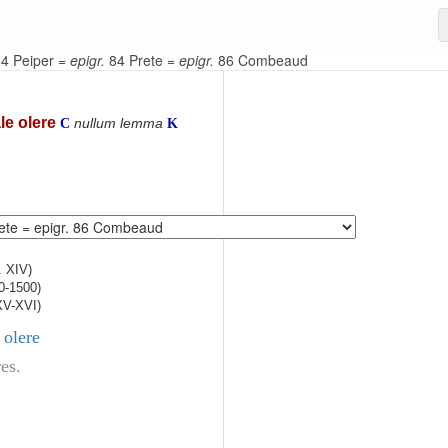
4 Peiper =
epigr.
84 Prete =
epigr.
86 Combeaud
e olere
nullum lemma
C
K
. XIV)
0-1500)
XV-XVI)
olere
es.