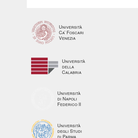
Università
Ca’ Foscari
Venezia
Università
della
Calabria
Università
di Napoli
Federico II
Università
degli Studi
di Parma