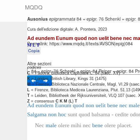
M
Q
D
Q
Ausonius
epigrammata
84 =
epigr.
76 Schenkl =
epigr.
8
Testo base di riferimento: R. P. H. Green, 1999
Cura dell'edizione digitale: A. Prontera, 2023
Ad eundem Eunum quod non uelit bene nec mal
Permalink:
https://www.mqdq.it/texts/AVSON|epig|084
M
L
T
Copia
Altre sezioni
codices
C
= Padova, Biblioteca Capitolare C. 64 (saec. XV)
K
= London, British Library, Kings 31 (1475)
M
= Firenze, Biblioteca Nazionale Centrale, Magl. VI.29 (saec
L
= Firenze, Biblioteca Medicea Laurenziana, Plut. 51.13 (149
T
= Leiden, Bibliotheek der Rijksuniversiteit, VLQ 107 (saec. 
Z
=
consensus
C K M
(
L
)
T
Ad eundem Eunum quod non uelit bene nec male 
Salgama non hoc
sunt quod balsama - cedite odor
Nec
male
olere mihi nec
bene
olere placet.