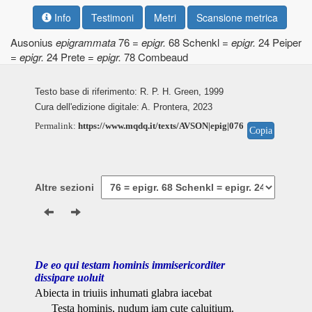
Info
Testimoni
Metri
Scansione metrica
Ausonius
epigrammata
76 =
epigr.
68 Schenkl =
epigr.
24 Peiper
=
epigr.
24 Prete =
epigr.
78 Combeaud
Testo base di riferimento: R. P. H. Green, 1999
Cura dell'edizione digitale: A. Prontera, 2023
Permalink:
https://www.mqdq.it/texts/AVSON|epig|076
Copia
Altre sezioni
De eo qui testam hominis immisericorditer
dissipare uoluit
Abiecta in triuiis inhumati glabra iacebat
Testa hominis, nudum iam cute caluitium.