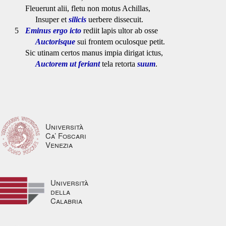
Fleuerunt alii, fletu non motus Achillas,
Insuper et
silicis
uerbere dissecuit.
5
Eminus
ergo
icto
rediit lapis ultor ab osse
Auctorisque
sui frontem oculosque petit.
Sic utinam certos manus impia dirigat ictus,
Auctorem ut feriant
tela retorta
suum
.
Università
Ca’ Foscari
Venezia
Università
della
Calabria