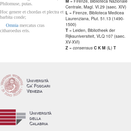
M
= Firenze, Biblioteca Nazionale
Philomuse, putas.
Centrale, Magl. VI.29 (saec. XIV)
Hoc genere et chordas et plectra et
L
= Firenze, Biblioteca Medicea
barbita conde;
Laurenziana, Plut. 51.13 (1490-
1500)
Omnia
mercatus cras
T
= Leiden, Bibliotheek der
citharoedus eris.
Rijksuniversiteit, VLQ 107 (saec.
XV-XVI)
Z
=
consensus
C K M
(
L
)
T
Università
Ca’ Foscari
Venezia
Università
della
Calabria