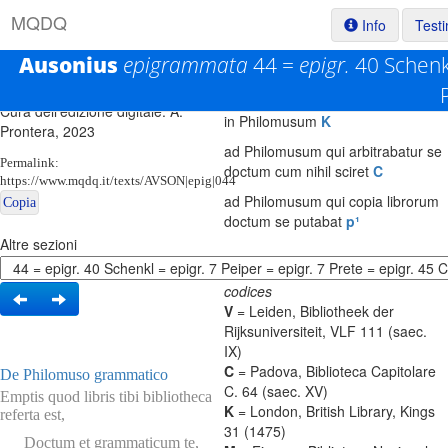
M
Q
D
Q
Info
Test
Testo base di riferimento: R. P. H.
Ausonius
epigrammata
44 =
epigr.
40 Schenk
De Philomuso grammatico
V
Green, 1999
nullum lemma
M
L
T
Cura dell'edizione digitale: A.
in Philomusum
K
Prontera, 2023
ad Philomusum qui arbitrabatur se
Permalink:
doctum cum nihil sciret
C
https://www.mqdq.it/texts/AVSON|epig|044
ad Philomusum qui copia librorum
Copia
doctum se putabat
p¹
Altre sezioni
codices
V
= Leiden, Bibliotheek der
Rijksuniversiteit, VLF 111 (saec.
IX)
C
= Padova, Biblioteca Capitolare
De Philomuso grammatico
C. 64 (saec. XV)
Emptis quod libris tibi bibliotheca
K
= London, British Library, Kings
referta est,
31 (1475)
Doctum et grammaticum te,