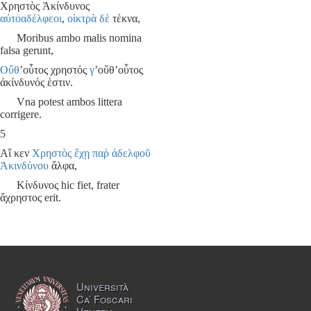
Χρηστὸς Ἀκίνδυνος
αὐτοαδέλφεοι
,
οἰκτρὰ
δὲ
τέκνα,
Moribus ambo malis nomina
falsa gerunt,
Οὔθ
’οὗτος χρηστός
γ
’οὔθ’οὗτος
ἀκίνδυνός ἑστιν.
Vna potest ambos littera
corrigere.
5
Αἴ κεν
Χρηστὸς ἕχῃ
παῤ
ἀδελφοῦ
Ἀκινδύνου
ἄλφα,
Κίνδυνος hic fiet, frater
ἄχρηστος erit.
Università
Ca’ Foscari