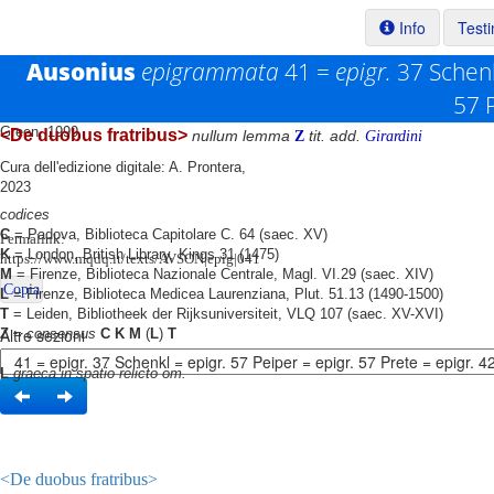
Info
Test
Ausonius
epigrammata
41 =
epigr.
37 Schen
57 
Testo base di riferimento: R. P. H.
Green, 1999
<De duobus fratribus>
nullum lemma
tit. add.
Z
Girardini
Cura dell'edizione digitale: A. Prontera,
2023
codices
C
= Padova, Biblioteca Capitolare C. 64 (saec. XV)
Permalink:
K
= London, British Library, Kings 31 (1475)
https://www.mqdq.it/texts/AVSON|epig|041
M
= Firenze, Biblioteca Nazionale Centrale, Magl. VI.29 (saec. XIV)
Copia
L
= Firenze, Biblioteca Medicea Laurenziana, Plut. 51.13 (1490-1500)
T
= Leiden, Bibliotheek der Rijksuniversiteit, VLQ 107 (saec. XV-XVI)
Altre sezioni
Z
=
consensus
C K M
(
L
)
T
L
graeca in spatio relicto om.
<De duobus fratribus>