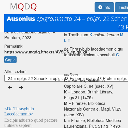
M
Q
D
Q
Info
Test
Testo base di riferimento: R. P.
Ausonius
epigrammata
24 =
epigr.
22 Schen
<De Thrasybulo Lacedaemonio>
H. Green, 1999
tit. add.
Ferrarius
43 
Cura dell'edizione digitale: A.
in Trasibulum
K
nullum lemma
M
Prontera, 2023
L
T
Permalink:
de Thrasybulo lacedaemonio qui
https://www.mqdq.it/texts/AVSON|epig|024
fortissime dimicans occubuit
C
Copia
Altre sezioni
codices
C
= Padova, Biblioteca
Capitolare C. 64 (saec. XV)
K
= London, British Library,
Kings 31 (1475)
M
= Firenze, Biblioteca
Nazionale Centrale, Magl. VI.29
<De Thrasybulo
Lacedaemonio>
(saec. XIV)
L
= Firenze, Biblioteca Medicea
Excipis aduerso quod pectore
uulnera septem,
Laurenziana, Plut. 51.13 (1490-