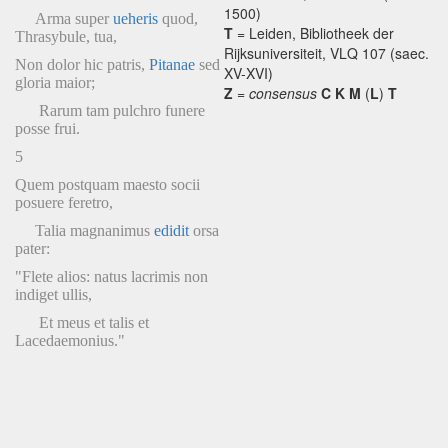
1500)
Arma super
ueheris
quod,
T
= Leiden, Bibliotheek der
Thrasybule, tua,
Rijksuniversiteit, VLQ 107 (saec.
Non dolor hic patris,
Pitanae
sed
XV-XVI)
gloria maior;
Z
=
consensus
C K M
(
L
)
T
Rarum tam pulchro funere
posse frui.
5
Quem postquam maesto socii
posuere feretro,
Talia magnanimus
edidit
orsa
pater:
"Flete alios: natus lacrimis non
indiget ullis,
Et meus et talis et
Lacedaemonius."