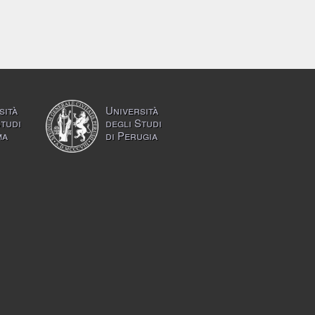
sità
Università
Studi
degli Studi
ma
di Perugia