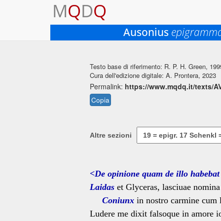
M
Q
D
Q
Ausonius
epigramm
Testo base di riferimento: R. P. H. Green, 199
Cura dell'edizione digitale: A. Prontera, 2023
Permalink:
https://www.mqdq.it/texts/
Copia
Altre sezioni
<De opinione quam de illo habebat
Laidas
et Glyceras, lasciuae nomina
Coniunx
in nostro carmine cum l
Ludere me dixit falsoque in amore io