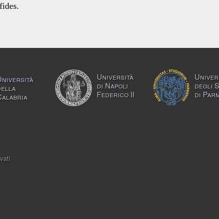
fides.
Università
Univer
Università
di Napoli
degli 
della
Federico II
di Par
Calabria
vati