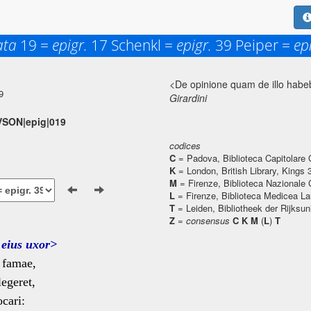
ata
19 =
epigr.
17 Schenkl =
epigr.
39 Peiper =
ep
<De opinione quam de illo habe
9
Girardini
AVSON|epig|019
codices
C
= Padova, Biblioteca Capitolare 
K
= London, British Library, Kings 
M
= Firenze, Biblioteca Nazionale 
L
= Firenze, Biblioteca Medicea La
T
= Leiden, Bibliotheek der Rijksun
Z
=
consensus
C K M
(
L
)
T
 eius uxor>
 famae,
egeret,
cari: