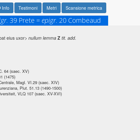
Info
Testimoni
Metri
Scansione metrica
igr.
39 Prete =
epigr.
20 Combeaud
bat eius uxor>
nullum lemma
Z
tit. add.
C. 64 (saec. XV)
31 (1475)
Centrale, Magl. VI.29 (saec. XIV)
urenziana, Plut. 51.13 (1490-1500)
iversiteit, VLQ 107 (saec. XV-XVI)