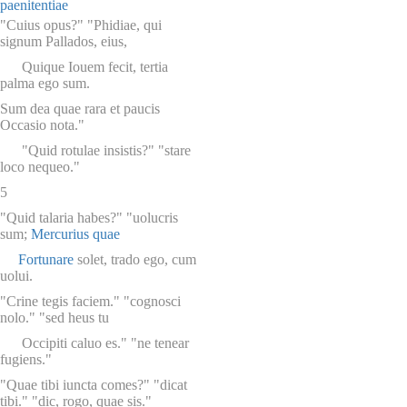
paenitentiae
"Cuius opus?" "Phidiae, qui
signum Pallados, eius,
Quique Iouem fecit, tertia
palma ego sum.
Sum dea quae rara et paucis
Occasio nota."
"Quid rotulae insistis?" "stare
loco nequeo."
5
"Quid talaria habes?" "uolucris
sum;
Mercurius quae
Fortunare
solet, trado ego, cum
uolui.
"Crine tegis faciem." "cognosci
nolo." "sed heus tu
Occipiti caluo es." "ne tenear
fugiens."
"Quae tibi iuncta comes?" "dicat
tibi." "dic, rogo, quae sis."