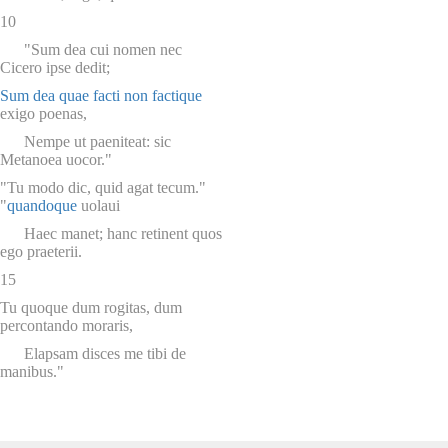
10
"Sum dea cui nomen nec
Cicero ipse dedit;
Sum dea quae
facti
non factique
exigo poenas,
Nempe ut paeniteat: sic
Metanoea uocor."
"Tu modo dic, quid agat tecum."
"
quandoque
uolaui
Haec manet; hanc retinent quos
ego praeterii.
15
Tu quoque dum rogitas, dum
percontando moraris,
Elapsam disces me tibi de
manibus."