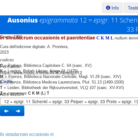
Info
Test
Ausonius
epigrammata
12 =
epigr.
11 Schen
33 
Testo base di riferimento: R. P. H.
Green, 1999
In simulacrum occasionis et paenitentiae
nullum lem
C
K
M
L
Cura dell'edizione digitale: A. Prontera,
2023
codices
Permalink:
C
= Padova, Biblioteca Capitolare C. 64 (saec. XV)
K
= London, British Library, Kings 31 (1475)
https://www.mqdq.it/texts/AVSON|epig|012
M
= Firenze, Biblioteca Nazionale Centrale, Magl. VI.29 (saec. XIV)
Copia
L
= Firenze, Biblioteca Medicea Laurenziana, Plut. 51.13 (1490-1500)
T
= Leiden, Bibliotheek der Rijksuniversiteit, VLQ 107 (saec. XV-XVI)
Altre sezioni
Z
=
consensus
C K M
(
L
)
T
In simulacrum occasionis et