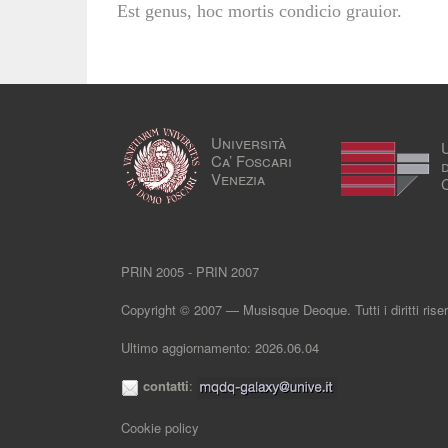
Est genus, hoc mortis condicio grauior.
Università
Ca’ Foscari
Venezia
PRIN 2005 - PRIN 2007
Copyright © 2007 — Musisque Deoque. Tutti i diritti riser
Ultimo aggiornamento: 2026.06.04
contatti
:
Cookie policy