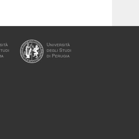
sità
Università
Studi
degli Studi
ma
di Perugia