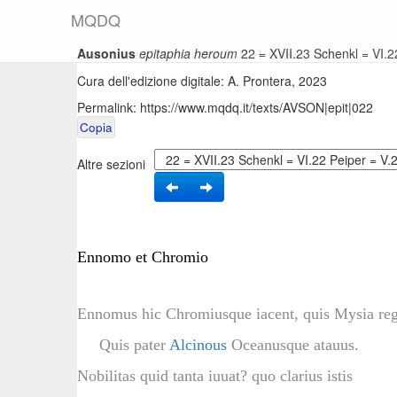
M
Q
D
Q
Ausonius
epitaphia heroum
22 = XVII.23 Schenkl = VI.
Testo base di riferimento: R. P. H. Green, 1999
Cura dell'edizione digitale: A. Prontera, 2023
Permalink:
https://www.mqdq.it/texts/AVSON|epit|022
Copia
Altre sezioni
Ennomo et Chromio
Ennomus hic Chromiusque iacent, quis Mysia re
Quis pater
Alcinous
Oceanusque atauus.
Nobilitas quid tanta iuuat? quo clarius istis