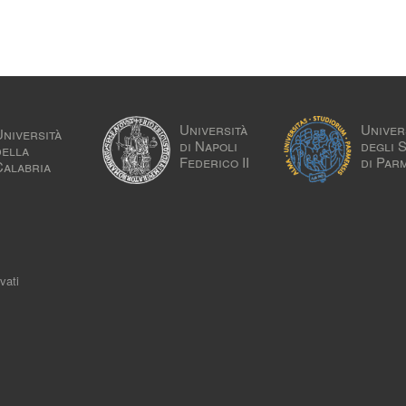
Università
Univer
Università
di Napoli
degli 
della
Federico II
di Par
Calabria
vati