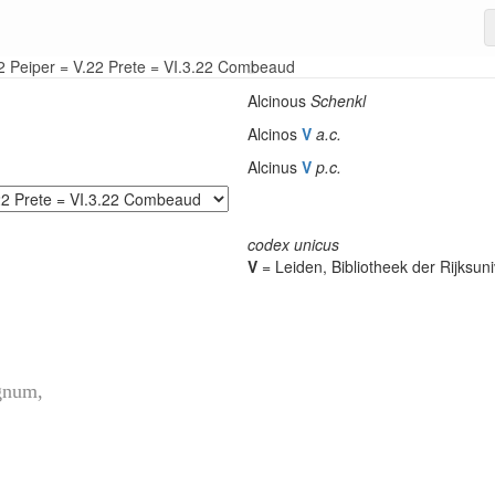
22 Peiper = V.22 Prete = VI.3.22 Combeaud
2
Alcinous
Schenkl
Alcinos
V
a.c.
Alcinus
V
p.c.
codex unicus
V
= Leiden, Bibliotheek der Rijksuni
gnum,