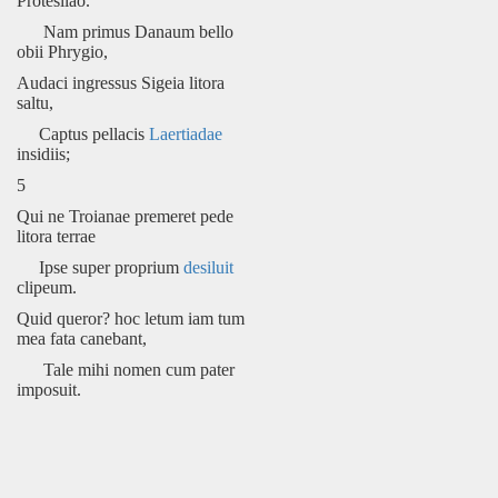
Protesilao.
Nam primus Danaum bello
obii Phrygio,
Audaci ingressus Sigeia litora
saltu,
Captus pellacis
Laertiadae
insidiis;
5
Qui ne Troianae premeret pede
litora terrae
Ipse super proprium
desiluit
clipeum.
Quid queror? hoc letum iam tum
mea fata canebant,
Tale mihi nomen cum pater
imposuit.