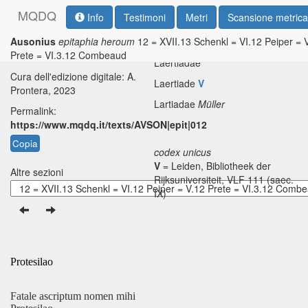
M
Q
D
Q
Info
Testimoni
Metri
Scansione metrica
Ausonius
epitaphia heroum
12 = XVII.13 Schenkl = VI.12 Peiper = 
Testo base di riferimento: R. P.
4
Prete = VI.3.12 Combeaud
H. Green, 1999
Laertiadae
Cura dell'edizione digitale: A.
Laertiade
V
Prontera, 2023
Lartiadae
Müller
Permalink:
https://www.mqdq.it/texts/AVSON|epit|012
Copia
codex unicus
V
= Leiden, Bibliotheek der
Altre sezioni
Rijksuniversiteit, VLF 111 (saec.
IX)
Protesilao
Fatale ascriptum nomen mihi