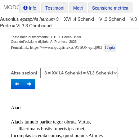
M
Q
D
Q
Info
Testimoni
Metri
Scansione metrica
Ausonius
epitaphia heroum
3 = XVII.4 Schenkl = VI.3 Schenkl = V.3
Prete = VI.3.3 Combeaud
Testo base di riferimento: R. P. H. Green, 1999
Cura dell'edizione digitale: A. Prontera, 2023
Permalink:
https://www.mqdq.it/texts/AVSON|epit|003
Copia
Altre sezioni
Aiaci
Aiacis tumulo pariter tegor obruta Virtus,
Illacrimans bustis funeris ipsa mei,
Incomptas lacerata comas, quod prauus Atrides