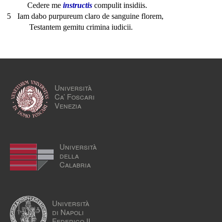
Cedere me
instructis
compulit insidiis.
5
Iam dabo purpureum claro de sanguine florem,
Testantem gemitu crimina iudicii.
Università
Ca’ Foscari
Venezia
Università
della
Calabria
Università
di Napoli
Federico II