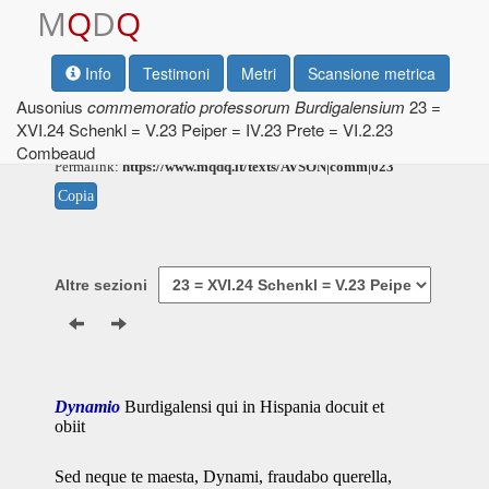
M
Q
D
Q
Info
Testimoni
Metri
Scansione metrica
Ausonius
commemoratio professorum Burdigalensium
23 =
XVI.24 Schenkl = V.23 Peiper = IV.23 Prete = VI.2.23
Testo base di riferimento: R. P. H. Green, 1999
Cura dell'edizione digitale: A. Prontera, 2023
Combeaud
Permalink:
https://www.mqdq.it/texts/AVSON|comm|023
Copia
Altre sezioni
Dynamio
Burdigalensi qui in Hispania docuit et
obiit
Sed neque te maesta, Dynami, fraudabo querella,