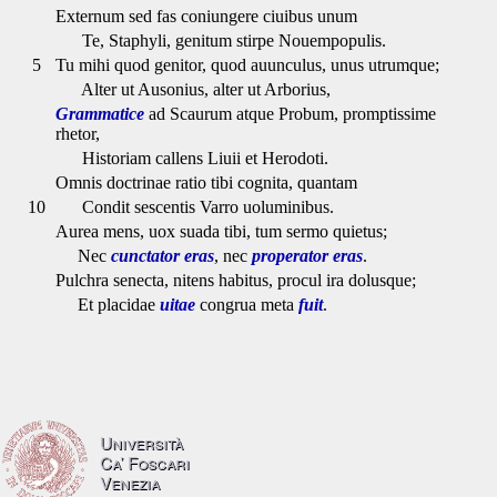
Externum sed fas coniungere ciuibus unum
Te, Staphyli, genitum stirpe Nouempopulis.
5
Tu mihi quod genitor, quod auunculus, unus utrumque;
Alter ut Ausonius, alter ut Arborius,
Grammatice
ad Scaurum atque Probum, promptissime
rhetor,
Historiam callens Liuii et Herodoti.
Omnis doctrinae ratio tibi cognita, quantam
10
Condit sescentis Varro uoluminibus.
Aurea mens, uox suada tibi, tum sermo quietus;
Nec
cunctator eras
, nec
properator eras
.
Pulchra senecta, nitens habitus, procul ira dolusque;
Et placidae
uitae
congrua meta
fuit
.
Università
Ca’ Foscari
Venezia