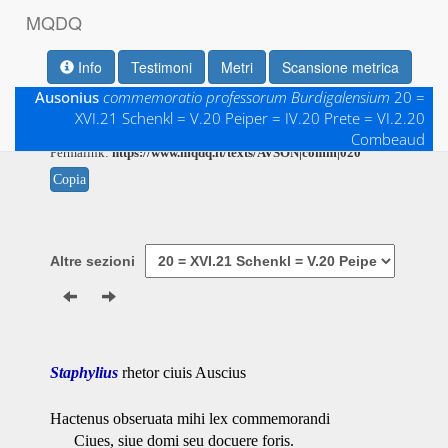
M
Q
D
Q
Info
Testimoni
Metri
Scansione metrica
Ausonius
commemoratio professorum Burdigalensium
20 =
XVI.21 Schenkl = V.20 Peiper = IV.20 Prete = VI.2.20
Testo base di riferimento: R. P. H. Green, 1999
Cura dell'edizione digitale: A. Prontera, 2023
Combeaud
Permalink:
https://www.mqdq.it/texts/AVSON|comm|020
Copia
Altre sezioni
Staphylius
rhetor ciuis Auscius
Hactenus obseruata mihi lex commemorandi
Ciues, siue domi seu docuere foris.