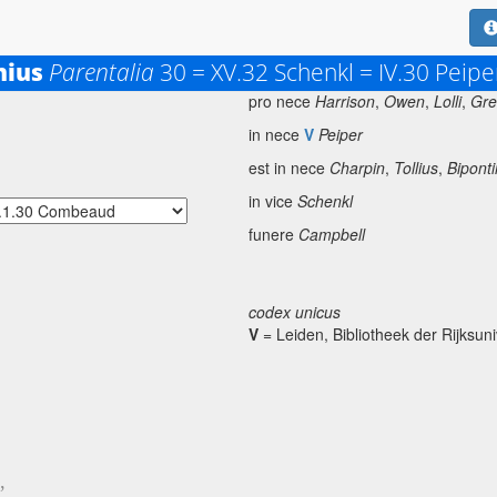
nius
Parentalia
30 = XV.32 Schenkl = IV.30 Peipe
6
pro nece
Harrison
,
Owen
,
Lolli
,
Gre
in nece
V
Peiper
est in nece
Charpin
,
Tollius
,
Bipont
in vice
Schenkl
funere
Campbell
codex unicus
V
= Leiden, Bibliotheek der Rijksuni
,