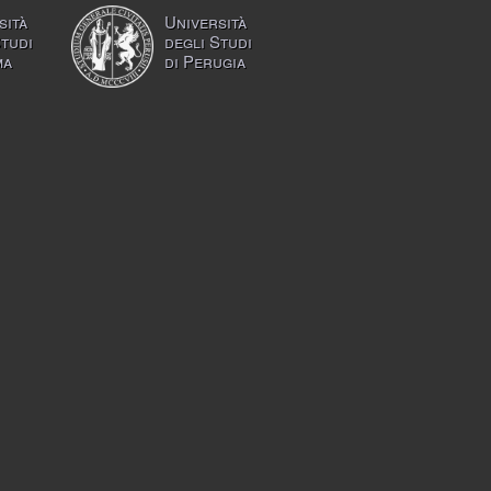
sità
Università
Studi
degli Studi
ma
di Perugia