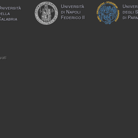
Università
Univer
Università
di Napoli
degli 
della
Federico II
di Par
Calabria
vati