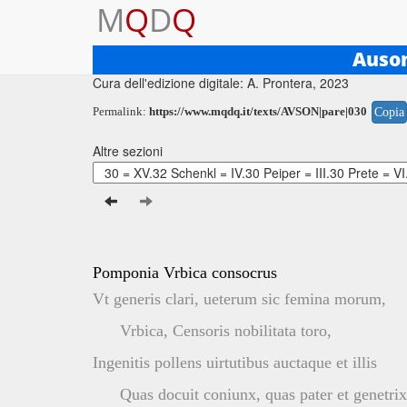
M
Q
D
Q
Testo base di riferimento: R. P. H. Green, 1999
Auso
Cura dell'edizione digitale: A. Prontera, 2023
Permalink:
https://www.mqdq.it/texts/AVSON|pare|030
Copia
Altre sezioni
Pomponia Vrbica consocrus
Vt generis clari, ueterum sic femina morum,
Vrbica, Censoris nobilitata toro,
Ingenitis pollens uirtutibus auctaque et illis
Quas docuit coniunx, quas pater et genetrix