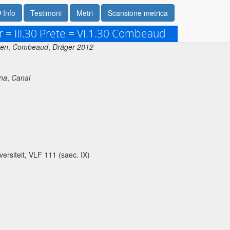
Info
Testimoni
Metri
Scansione metrica
r = III.30 Prete = VI.1.30 Combeaud
en
,
Combeaud
,
Dräger 2012
ina
,
Canal
versiteit, VLF 111 (saec. IX)