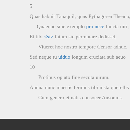
5
Quas habuit Tanaquil, quas Pythagorea Theano
Quaeque sine exemplo
pro nece
functa uiri;
Et tibi
<si>
fatum sic permutare dedisset,
Viueret hoc nostro tempore Censor adhuc.
Sed neque tu
uiduo
longum cruciata sub aeuo
10
Protinus optato fine secuta uirum.
Annua nunc maestis ferimus tibi iusta querellis
Cum genero et natis consocer Ausonius.