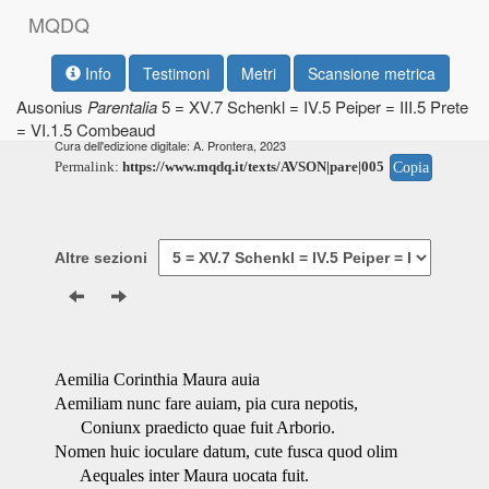
M
Q
D
Q
Info
Testimoni
Metri
Scansione metrica
Ausonius
Parentalia
5 = XV.7 Schenkl = IV.5 Peiper = III.5 Prete
= VI.1.5 Combeaud
Testo base di riferimento: R. P. H. Green, 1999
Cura dell'edizione digitale: A. Prontera, 2023
Permalink:
https://www.mqdq.it/texts/AVSON|pare|005
Copia
Altre sezioni
Aemilia Corinthia Maura auia
Aemiliam nunc fare auiam, pia cura nepotis,
Coniunx praedicto quae fuit Arborio.
Nomen huic ioculare datum, cute fusca quod olim
Aequales inter Maura uocata fuit.