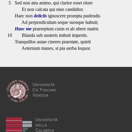
5
Sed non atra animo, qui clarior esset olore
Et non calcata qui niue candidior.
Haec non
deliciis
ignoscere prompta pudendis
Ad perpendiculum seque suosque habuit;
Haec me
praereptum cunis et ab ubere matris
10
Blanda sub austeris imbuit imperiis.
Tranquillos auiae cineres praestate, quieti
Aeternum manes, si pia uerba loquor.
Università
Ca’ Foscari
Venezia
Università
della
Calabria