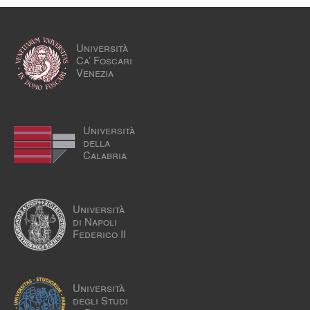
Università
Ca’ Foscari
Venezia
Università
della
Calabria
Università
di Napoli
Federico II
Università
degli Studi