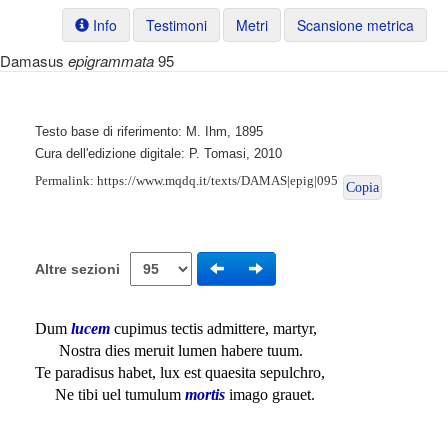
Info
Testimoni
Metri
Scansione metrica
Damasus
epigrammata
95
Testo base di riferimento: M. Ihm, 1895
Cura dell'edizione digitale: P. Tomasi, 2010
Permalink:
https://www.mqdq.it/texts/DAMAS|epig|095
Copia
Altre sezioni
Dum
lucem
cupimus tectis admittere, martyr,
Nostra dies meruit lumen habere tuum.
Te paradisus habet, lux est quaesita sepulchro,
Ne tibi uel tumulum
mortis
imago grauet.