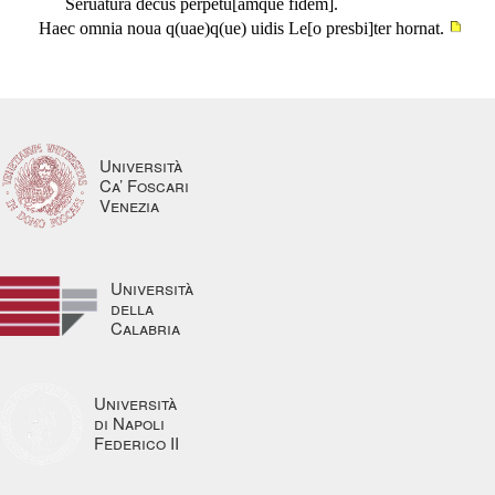
Seruatura decus perpetu[amque fidem].
Haec omnia noua q(uae)q(ue) uidis Le[o presbi]ter hornat.
Università
Ca’ Foscari
Venezia
Università
della
Calabria
Università
di Napoli
Federico II