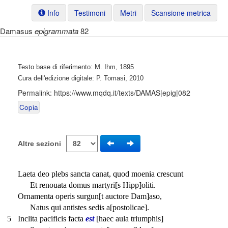
Info
Testimoni
Metri
Scansione metrica
Damasus
epigrammata
82
Testo base di riferimento: M. Ihm, 1895
Cura dell'edizione digitale: P. Tomasi, 2010
Permalink:
https://www.mqdq.it/texts/DAMAS|epig|082
Copia
Altre sezioni
Laeta deo plebs sancta canat, quod moenia crescunt
Et renouata domus martyri[s Hipp]oliti.
Ornamenta operis surgun[t auctore Dam]aso,
Natus qui antistes sedis a[postolicae].
5
Inclita pacificis facta
est
[haec aula triumphis]