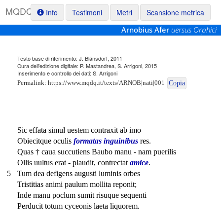
M
Q
D
Q
Info
Testimoni
Metri
Scansione metrica
Arnobius Afer
uersus Orphici
Testo base di riferimento: J. Blänsdorf, 2011
Cura dell'edizione digitale: P. Mastandrea, S. Arrigoni, 2015
Inserimento e controllo dei dati: S. Arrigoni
Permalink:
https://www.mqdq.it/texts/ARNOB|nati|001
Copia
Sic effata simul uestem contraxit ab imo
Obiecitque oculis
formatas inguinibus
res.
Quas † caua succutiens Baubo manu - nam puerilis
Ollis uultus erat - plaudit, contrectat
amice
.
5
Tum dea defigens augusti luminis orbes
Tristitias animi paulum mollita reponit;
Inde manu poclum sumit risuque sequenti
Perducit totum cyceonis laeta liquorem.