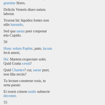
gramine
flores.
Deliciis Veneris diues natura
laborat.
Texerat hic liquidos fontes non
uilis
harundo
,
Sed qua
saeua
puer conponat
tela Cupido.
50
Hunc solum
Paphie
, puto,
lucum
fecit amori,
Hic
Martem exspectare solet.
Quid Gratia
cessit
?
Quid
Charites
? cur,
saeue
puer,
non lilia nectis?
Tu lectum consterne rosis, tu
serta parato
Et roseis crinem
nodis
subnecte
decenter
.
55