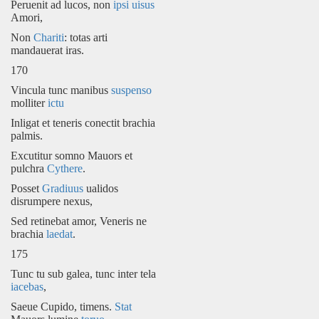
Peruenit ad lucos, non
ipsi uisus
Amori,
Non
Chariti
: totas arti
mandauerat iras.
170
Vincula tunc manibus
suspenso
molliter
ictu
Inligat et teneris conectit brachia
palmis.
Excutitur somno Mauors et
pulchra
Cythere
.
Posset
Gradiuus
ualidos
disrumpere nexus,
Sed retinebat amor, Veneris ne
brachia
laedat
.
175
Tunc tu sub galea, tunc inter tela
iacebas
,
Saeue Cupido, timens.
Stat