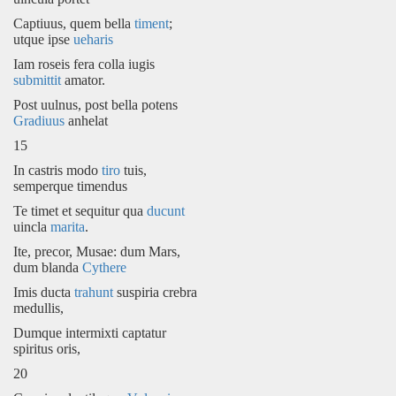
Captiuus, quem bella
timent
;
utque ipse
ueharis
Iam roseis fera colla iugis
submittit
amator.
Post uulnus, post bella potens
Gradiuus
anhelat
15
In castris modo
tiro
tuis,
semperque timendus
Te timet et sequitur qua
ducunt
uincla
marita
.
Ite, precor, Musae: dum Mars,
dum blanda
Cythere
Imis ducta
trahunt
suspiria crebra
medullis,
Dumque intermixti captatur
spiritus oris,
20