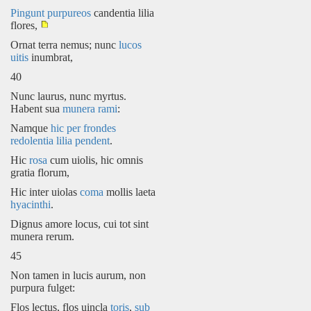
Pingunt
purpureos
candentia lilia
flores,
Ornat terra nemus; nunc
lucos
uitis
inumbrat,
40
Nunc laurus, nunc myrtus.
Habent sua
munera rami
:
Namque
hic per frondes
redolentia
lilia pendent
.
Hic
rosa
cum uiolis, hic omnis
gratia florum,
Hic inter uiolas
coma
mollis laeta
hyacinthi
.
Dignus amore locus, cui tot sint
munera rerum.
45
Non tamen in lucis aurum, non
purpura fulget:
Flos lectus, flos uincla
toris
,
sub