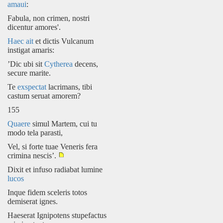
amaui
:
Fabula, non crimen, nostri
dicentur amores'.
Haec ait
et dictis Vulcanum
instigat amaris:
’Dic ubi sit
Cytherea
decens,
secure marite.
Te
exspectat
lacrimans, tibi
castum seruat amorem?
155
Quaere
simul Martem, cui tu
modo tela parasti,
Vel, si forte tuae Veneris fera
crimina nescis’.
Dixit et infuso radiabat lumine
lucos
Inque fidem sceleris totos
demiserat ignes.
Haeserat Ignipotens stupefactus