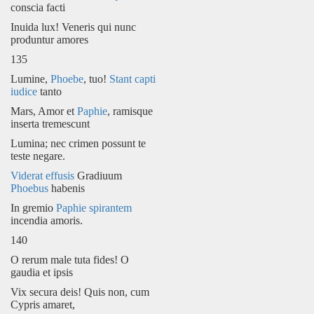
conscia facti
Inuida lux! Veneris qui nunc
produntur amores
135
Lumine,
Phoebe
, tuo!
Stant capti
iudice
tanto
Mars, Amor et
Paphie
, ramisque
inserta tremescunt
Lumina; nec crimen possunt te
teste negare.
Viderat
effusis
Gradiuum
Phoebus
habenis
In gremio
Paphie
spirantem
incendia amoris.
140
O rerum male tuta fides! O
gaudia et ipsis
Vix secura deis! Quis non, cum
Cypris amaret,