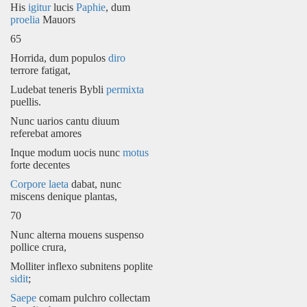
His
igitur
lucis
Paphie
, dum
proelia
Mauors
65
Horrida, dum populos
diro
terrore fatigat,
Ludebat teneris Bybli
permixta
puellis.
Nunc uarios cantu diuum
referebat amores
Inque modum uocis nunc
motus
forte decentes
Corpore
laeta
dabat, nunc
miscens denique plantas,
70
Nunc alterna mouens suspenso
pollice crura,
Molliter inflexo subnitens poplite
sidit
;
Saepe
comam pulchro collectam