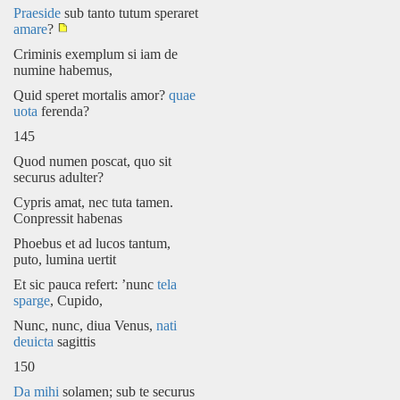
Praeside
sub tanto tutum speraret
amare
?
Criminis exemplum si iam de
numine habemus,
Quid speret mortalis amor?
quae
uota
ferenda?
145
Quod numen poscat, quo sit
securus adulter?
Cypris amat, nec tuta tamen.
Conpressit habenas
Phoebus et ad lucos tantum,
puto, lumina uertit
Et sic pauca refert: ’nunc
tela
sparge
, Cupido,
Nunc, nunc, diua Venus,
nati
deuicta
sagittis
150
Da mihi
solamen; sub te securus