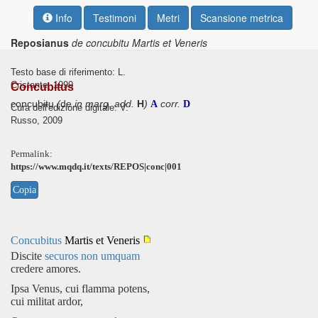
Info
Testimoni
Metri
Scansione metrica
Reposianus
de concubitu Martis et Veneris
Testo base di riferimento: L.
Cristante, 1999
Concubitus
concubitu
(
de
in marg. add.
H
)
corr.
A
D
Cura dell'edizione digitale: V.
Russo, 2009
Permalink:
https://www.mqdq.it/texts/REPOS|conc|001
Copia
Concubitus
Martis et Veneris
Discite
securos
non
umquam
credere amores.
Ipsa Venus, cui flamma potens,
cui militat ardor,