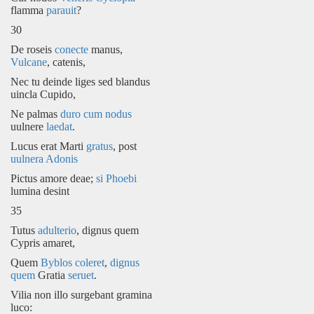
flamma
parauit
?
30
De roseis
conecte
manus,
Vulcane
, catenis,
Nec tu deinde liges sed blandus
uincla Cupido,
Ne palmas
duro cum nodus
uulnere
laedat
.
Lucus erat Marti
gratus
, post
uulnera Adonis
Pictus amore deae;
si Phoebi
lumina desint
35
Tutus
adulterio
, dignus quem
Cypris amaret,
Quem
Byblos
coleret
,
dignus
quem
Gratia
seruet
.
Vilia non illo surgebant gramina
luco: