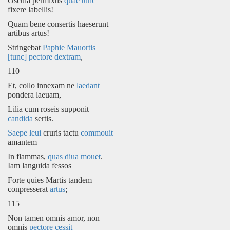
Oscula permixtis
quae tunc
fixere labellis!
Quam bene consertis haeserunt
artibus artus!
Stringebat
Paphie Mauortis
[tunc]
pectore
dextram
,
110
Et, collo innexam ne
laedant
pondera laeuam,
Lilia cum roseis supponit
candida
sertis.
Saepe
leui
cruris tactu
commouit
amantem
In flammas,
quas diua mouet
.
Iam languida fessos
Forte quies Martis tandem
conpresserat
artus
;
115
Non tamen omnis amor, non
omnis
pectore cessit