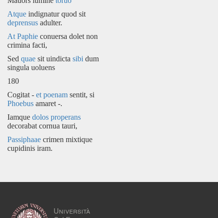
Mauors lumine
toruo
Atque
indignatur quod sit
deprensus
adulter.
At Paphie
conuersa dolet non
crimina facti,
Sed
quae
sit uindicta
sibi
dum
singula uoluens
180
Cogitat -
et poenam
sentit, si
Phoebus
amaret -.
Iamque
dolos properans
decorabat cornua tauri,
Passiphaae
crimen mixtique
cupidinis iram.
Università