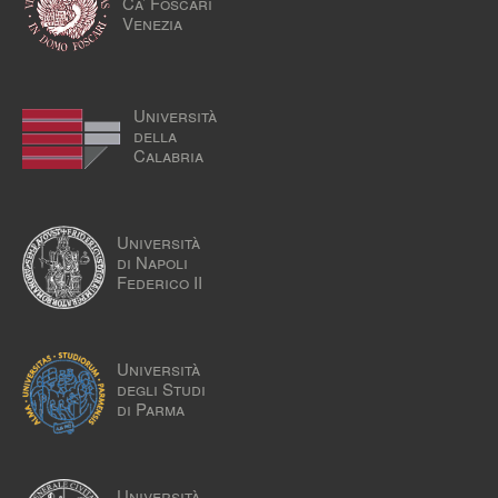
Ca’ Foscari
Venezia
Università
della
Calabria
Università
di Napoli
Federico II
Università
degli Studi
di Parma
Università