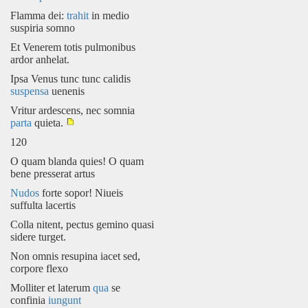
Flamma dei:
trahit
in medio
suspiria somno
Et Venerem totis pulmonibus
ardor anhelat.
Ipsa Venus tunc tunc calidis
suspensa
uenenis
Vritur ardescens, nec somnia
parta
quieta.
120
O quam blanda quies! O quam
bene presserat artus
Nudos
forte sopor! Niueis
suffulta lacertis
Colla nitent, pectus gemino quasi
sidere turget.
Non omnis resupina iacet sed,
corpore flexo
Molliter et laterum
qua
se
confinia
iungunt