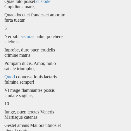
Quae tuto posset
custode
Cupidine amare,
Quae docet et fraudes et amorum
furta tuetur,
5
Nec sibi
securas
ualuit praebere
latebras.
Inprobe, dure puer, crudelis
crimine matris,
Pompam ducis, Amor, nullo
satiate triumpho,
Quod
conuersa Iouis laetaris
fulmina semper!
Vt mage flammantes possis
laudare sagittas,
10
Iunge, puer, teretes Veneris
Martisque catenas.
Gestet amans Mauors titulos et
uincula portet