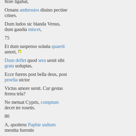
flore ligabat,
Ornans
ambrosios
diuino pectine
crines.
Dum ludos sic blanda Venus,
dum gaudia
miscet
,
75
Et dum suspenso solatia
quaerit
amori,
Dum deflet
quod
sera
uenit sibi
grata
uoluptas,
Ecce furens post bella deus, post
proelia
uictor
Victus amore uenit. Cur gestas
ferrea tela?
Ne metuat Cypris,
comptum
decet ire rosetis.
80
A, quotiens
Paphie
uultum
mentita furentis