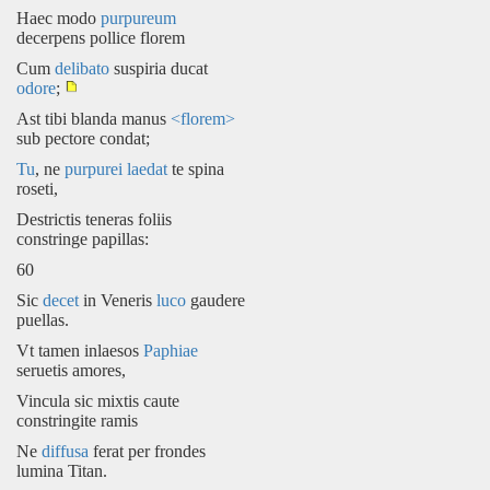
Haec modo
purpureum
decerpens pollice florem
Cum
delibato
suspiria ducat
odore
;
Ast tibi blanda manus
<florem>
sub pectore condat;
Tu
, ne
purpurei
laedat
te spina
roseti,
Destrictis teneras foliis
constringe papillas:
60
Sic
decet
in Veneris
luco
gaudere
puellas.
Vt tamen inlaesos
Paphiae
seruetis amores,
Vincula sic mixtis caute
constringite ramis
Ne
diffusa
ferat per frondes
lumina Titan.