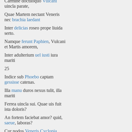
Carmine doctiloquo
Vulcani
uincla parate,
Quae Martem nectant Veneris
nec
brachia
laedant
Inter
delicias
roseo prope liuida
serto.
Namque
ferunt
Paphien
, Vulcani
et Martis amorem,
Inter adulterium
uel iusti
iura
mariti
25
Indice sub
Phoebo
captam
gessisse
catenas.
Illa
manu
duros nexus tulit, illa
mariti
Ferrea uincla sui. Quae uis fuit
ista doloris?
An fortem faciebat amor? quid,
saeue
, laboras?
Cur nodos
Veneris
Cyclopia