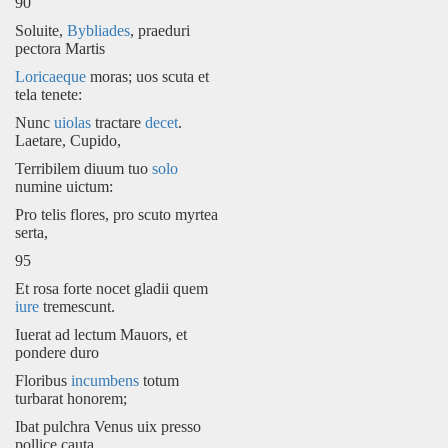
90
Soluite,
Bybliades
, praeduri
pectora Martis
Loricaeque
moras; uos scuta et
tela tenete:
Nunc
uiolas
tractare
decet
.
Laetare, Cupido,
Terribilem diuum tuo
solo
numine uictum:
Pro telis flores, pro scuto myrtea
serta,
95
Et rosa forte nocet gladii quem
iure
tremescunt.
Iuerat ad lectum Mauors, et
pondere duro
Floribus
incumbens
totum
turbarat honorem;
Ibat pulchra Venus uix presso
pollice cauta,