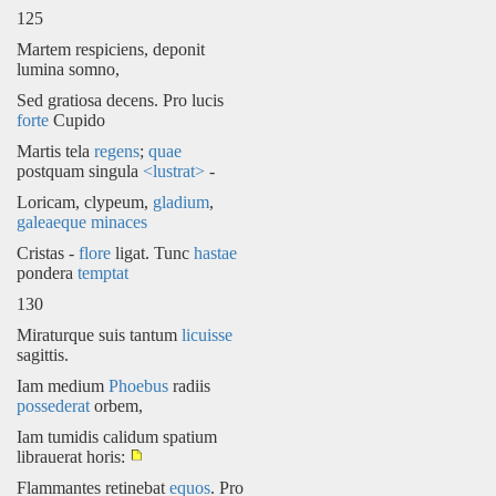
125
Martem respiciens, deponit
lumina somno,
Sed gratiosa decens. Pro lucis
forte
Cupido
Martis tela
regens
;
quae
postquam singula
<lustrat>
-
Loricam, clypeum,
gladium
,
galeaeque
minaces
Cristas -
flore
ligat. Tunc
hastae
pondera
temptat
130
Miraturque suis tantum
licuisse
sagittis.
Iam medium
Phoebus
radiis
possederat
orbem,
Iam tumidis calidum spatium
librauerat horis:
Flammantes retinebat
equos
. Pro