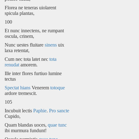
Florea ne teneras uiolarent
spicula plantas,
100
Et nunc innectens, ne rumpant
oscula, crinem,
Nunc uestes fluitare
sinens
uix
laxa retentat,
Cum nec tota latet nec
tota
renudat
amorem.
Ille inter flores furtiuo lumine
tectus
Spectat hians
Venerem
totoque
ardore tremescit.
105
Incubuit lectis
Paphie
.
Pro
sancte
Cupido,
Quam blandas uoces,
quae tunc
ibi murmura fundunt!