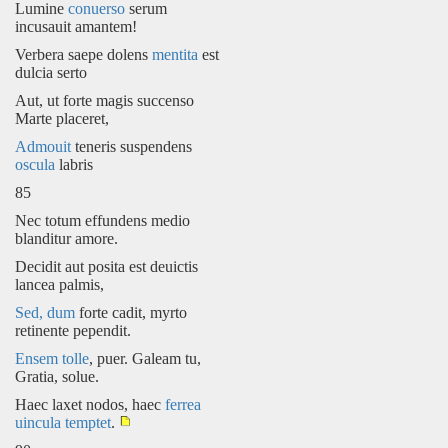
Lumine
conuerso
serum
incusauit amantem!
Verbera saepe dolens
mentita
est
dulcia serto
Aut, ut forte magis succenso
Marte placeret,
Admouit
teneris suspendens
oscula
labris
85
Nec totum effundens medio
blanditur amore.
Decidit aut posita est deuictis
lancea palmis,
Sed, dum
forte cadit, myrto
retinente pependit.
Ensem
tolle
, puer. Galeam tu,
Gratia, solue.
Haec laxet nodos, haec
ferrea
uincula
temptet
.