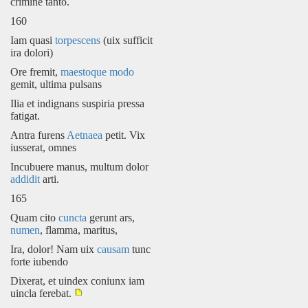
crimine tanto.
160
Iam quasi
torpescens
(uix sufficit
ira dolori)
Ore fremit,
maestoque modo
gemit, ultima pulsans
Ilia et indignans suspiria pressa
fatigat.
Antra furens
Aetnaea
petit. Vix
iusserat, omnes
Incubuere manus, multum dolor
addidit
arti.
165
Quam cito
cuncta
gerunt ars,
numen
, flamma, maritus,
Ira, dolor! Nam uix
causam
tunc
forte iubendo
Dixerat, et uindex coniunx iam
uincla ferebat.