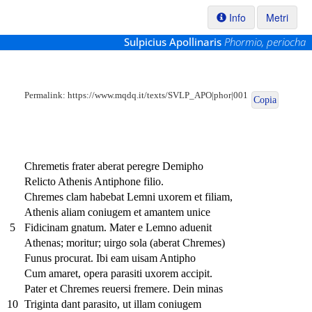
Info
Metri
Sulpicius Apollinaris
Phormio, periocha
Permalink:
https://www.mqdq.it/texts/SVLP_APO|phor|001
Copia
Chremetis frater aberat peregre Demipho
Relicto Athenis Antiphone filio.
Chremes clam habebat Lemni uxorem et filiam,
Athenis aliam coniugem et amantem unice
5
Fidicinam gnatum. Mater e Lemno aduenit
Athenas; moritur; uirgo sola (aberat Chremes)
Funus procurat. Ibi eam uisam Antipho
Cum amaret, opera parasiti uxorem accipit.
Pater et Chremes reuersi fremere. Dein minas
10
Triginta dant parasito, ut illam coniugem