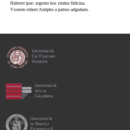
Haberet ipse: argento hoc emitur fidicina.
Vxorem retinet Antipho a patruo adgnitam.
Università
Ca’ Foscari
Venezia
Università
della
Calabria
Università
di Napoli
Federico II