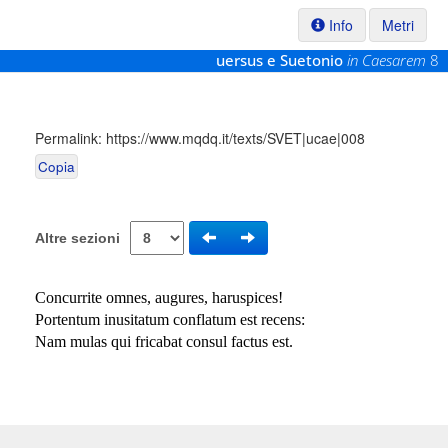
Info
Metri
uersus e Suetonio
in Caesarem
8
Permalink:
https://www.mqdq.it/texts/SVET|ucae|008
Copia
Altre sezioni
Concurrite omnes, augures, haruspices!
Portentum inusitatum conflatum est recens:
Nam mulas qui fricabat consul factus est.