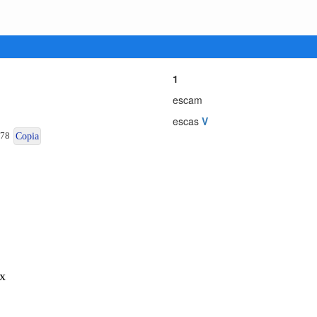
1
escam
escas
V
078
Copia
x