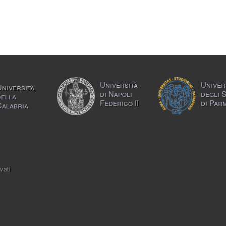
Università
Univer
Università
di Napoli
degli 
della
Federico II
di Par
Calabria
vati