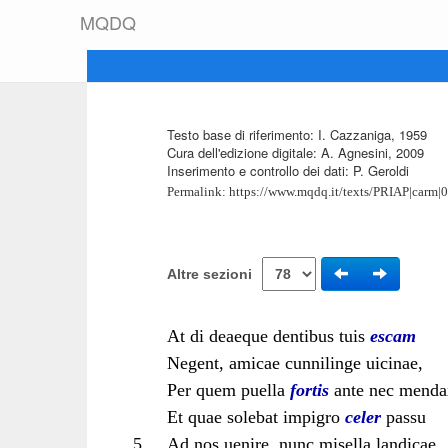
M
Q
D
Q
Testo base di riferimento: I. Cazzaniga, 1959
Cura dell'edizione digitale: A. Agnesini, 2009
Inserimento e controllo dei dati: P. Geroldi
Permalink:
https://www.mqdq.it/texts/PRIAP|carm|
Altre sezioni
At di deaeque dentibus tuis
escam
Negent, amicae cunnilinge uicinae,
Per quem puella
fortis
ante nec menda
Et quae solebat impigro
celer
passu
5
Ad nos uenire, nunc misella landicae