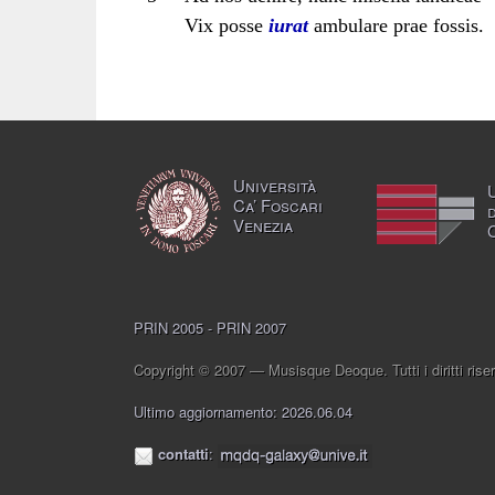
Vix posse
iurat
ambulare prae fossis.
Università
Ca’ Foscari
Venezia
PRIN 2005 - PRIN 2007
Copyright © 2007 — Musisque Deoque. Tutti i diritti riser
Ultimo aggiornamento: 2026.06.04
contatti
: