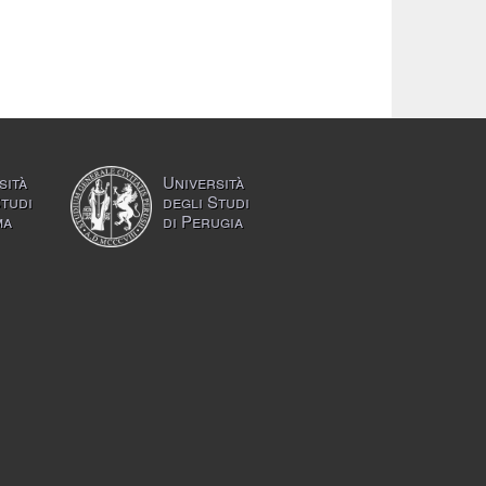
sità
Università
Studi
degli Studi
ma
di Perugia