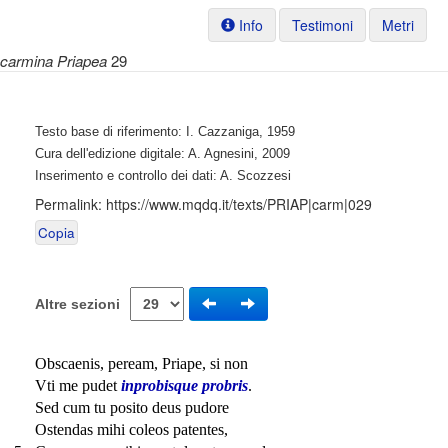
Info
Testimoni
Metri
carmina Priapea
29
Testo base di riferimento: I. Cazzaniga, 1959
Cura dell'edizione digitale: A. Agnesini, 2009
Inserimento e controllo dei dati: A. Scozzesi
Permalink:
https://www.mqdq.it/texts/PRIAP|carm|029
Copia
Altre sezioni
Obscaenis, peream, Priape, si non
Vti me pudet
inprobisque probris
.
Sed cum tu posito deus pudore
Ostendas mihi coleos patentes,