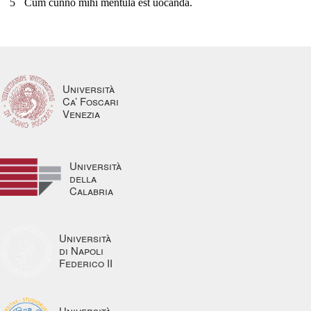
5
Cum cunno mihi mentula est uocanda.
Università
Ca’ Foscari
Venezia
Università
della
Calabria
Università
di Napoli
Federico II
Università