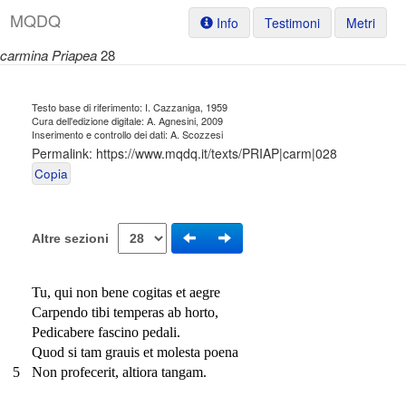
M
Q
D
Q
Info
Testimoni
Metri
carmina Priapea
28
Testo base di riferimento: I. Cazzaniga, 1959
Cura dell'edizione digitale: A. Agnesini, 2009
Inserimento e controllo dei dati: A. Scozzesi
Permalink:
https://www.mqdq.it/texts/PRIAP|carm|028
Copia
Altre sezioni
Tu, qui non bene cogitas et aegre
Carpendo tibi temperas ab horto,
Pedicabere fascino pedali.
Quod si tam grauis et molesta poena
5
Non profecerit, altiora tangam.