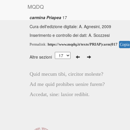
M
Q
D
Q
carmina Priapea
17
Testo base di riferimento: I. Cazzaniga, 1959
Cura dell'edizione digitale: A. Agnesini, 2009
Inserimento e controllo dei dati: A. Scozzesi
Permalink:
https://www.mqdq.it/texts/PRIAP|carm|017
Copia
Altre sezioni
Quid mecum tibi, circitor moleste?
Ad me quid prohibes uenire furem?
Accedat, sine: laxior redibit.