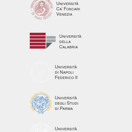
Università
Ca’ Foscari
Venezia
Università
della
Calabria
Università
di Napoli
Federico II
Università
degli Studi
di Parma
Università