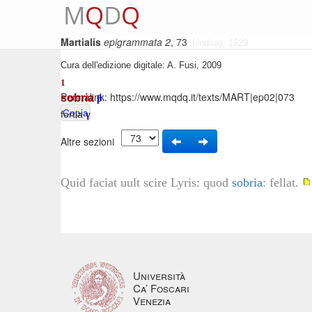
M
Q
D
Q
Martialis
epigrammata 2
, 73
Testo base di riferimento: W. M. Lindsay, 1929
Cura dell'edizione digitale: A. Fusi, 2009
1
Permalink:
https://www.mqdq.it/texts/MART|ep02|073
sobria
β
Copia
fortia
γ
Altre sezioni
Quid faciat uult scire Lyris: quod
sobria
: fellat.
Università
Ca’ Foscari
Venezia