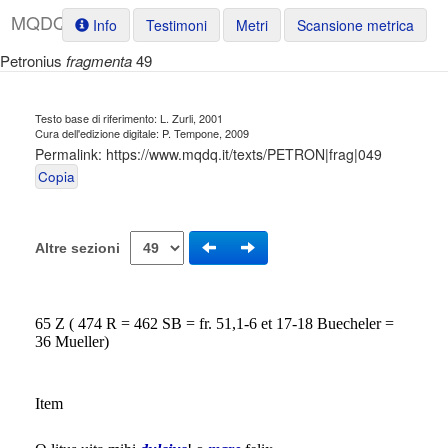
M
Q
D
Q
Info
Testimoni
Metri
Scansione metrica
Petronius
fragmenta
49
Testo base di riferimento: L. Zurli, 2001
Cura dell'edizione digitale: P. Tempone, 2009
Permalink:
https://www.mqdq.it/texts/PETRON|frag|049
Copia
Altre sezioni
65 Z ( 474 R = 462 SB = fr. 51,1-6 et 17-18 Buecheler =
36 Mueller)
Item