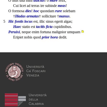
O litus uita mihi
dulcius
! o
mare
felix,
Cui licet ad terras ire subinde
meas
!
O formosa
dies
!
hoc
quondam
rure
solebam
†
Iliadas
armatas
† sollicitare †
manus
.
5
Hic fontis locus
est, illic sinus egerit algas;
Haec
statio est
tacitis
ficta
cupidinibus.
Peruixi
, neque enim fortuna malignior umquam
Eripiet nobis quod
prior hora
dedit.
Università
Ca’ Foscari
Venezia
Università
della
Calabria