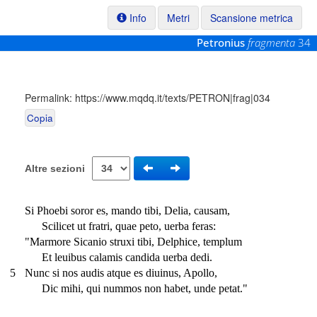
Info
Metri
Scansione metrica
Petronius
fragmenta
34
Permalink:
https://www.mqdq.it/texts/PETRON|frag|034
Copia
Altre sezioni
Si Phoebi soror es, mando tibi, Delia, causam,
Scilicet ut fratri, quae peto, uerba feras:
"Marmore Sicanio struxi tibi, Delphice, templum
Et leuibus calamis candida uerba dedi.
5
Nunc si nos audis atque es diuinus, Apollo,
Dic mihi, qui nummos non habet, unde petat."