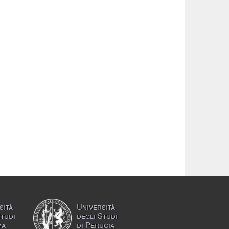
sità
Università
Studi
degli Studi
ma
di Perugia