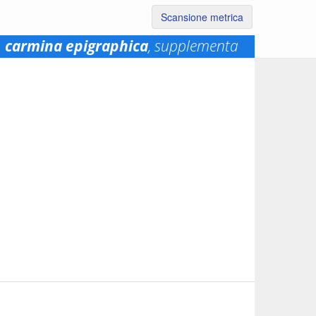
Scansione metrica
carmina epigraphica
, supplementa