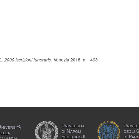
L. 2000 iscrizioni funerarie
, Venezia 2018, n. 1463
Università
Univer
Università
di Napoli
degli 
della
Federico II
di Par
Calabria