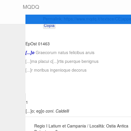
M
Q
D
Q
Permalink:
https://www.mqdq.it/textsce/CE|app
Copia
EpOst 01463
[...]o
Graecorum natus felicibus aruis
[...]ma placui c[...]rtis puerque benignus
[...]r moribus ingenioque decorus
1
[...]o
; eg]o
coni
.
Caldelli
Regio I Latium et Campania / Località: Ostia Antica