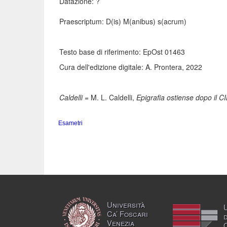
Datazione: ?
Praescriptum: D(is) M(anibus) s(acrum)
Testo base di riferimento: EpOst 01463
Cura dell'edizione digitale: A. Prontera, 2022
Caldelli
= M. L. Caldelli,
Epigrafia ostiense dopo il CI
Esametri
Università
Ca’ Foscari
Venezia