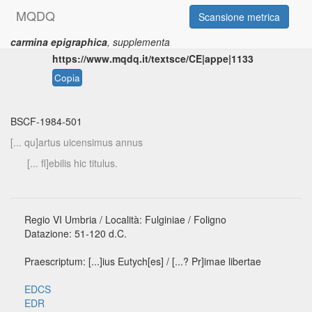
M
Q
D
Q
Scansione metrica
carmina epigraphica
, supplementa
Permalink:
https://www.mqdq.it/textsce/CE|appe|1133
Copia
BSCF-1984-501
[... qu]artus uicensimus annus
[... fl]ebilis hic titulus.
Regio VI Umbria / Località: Fulginiae / Foligno
Datazione: 51-120 d.C.
Praescriptum: [...]ius Eutych[es] / [...? Pr]imae libertae
EDCS
EDR