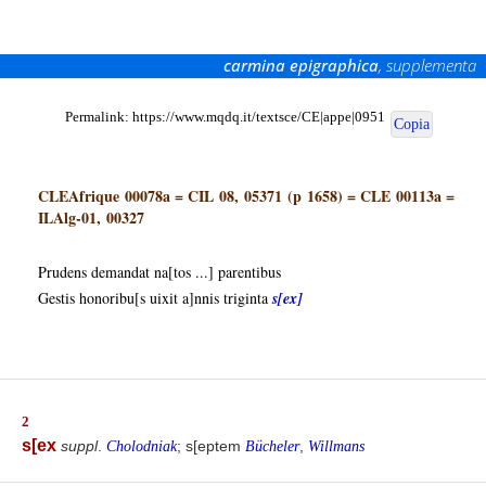
carmina epigraphica
, supplementa
Permalink:
https://www.mqdq.it/textsce/CE|appe|0951
Copia
CLEAfrique 00078a
=
CIL 08, 05371 (p 1658)
=
CLE 00113a
=
ILAlg-01, 00327
Prudens demandat na[tos ...] parentibus
Gestis honoribu[s uixit a]nnis triginta
s[ex]
2
s[ex
suppl
.
; s[eptem
,
Cholodniak
Bücheler
Willmans