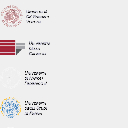
Università
Ca’ Foscari
Venezia
Università
della
Calabria
Università
di Napoli
Federico II
Università
degli Studi
di Parma