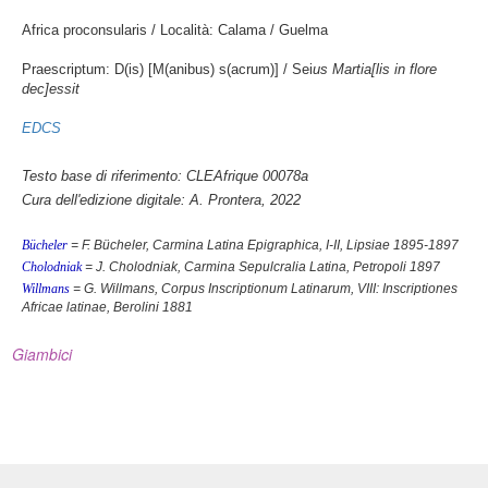
Africa proconsularis / Località: Calama / Guelma
Praescriptum: D(is) [M(anibus) s(acrum)] / Sei
us Martia[lis in flore
dec]essit
EDCS
Testo base di riferimento: CLEAfrique 00078a
Cura dell'edizione digitale: A. Prontera, 2022
Bücheler
= F. Bücheler,
Carmina Latina Epigraphica
, I-II, Lipsiae 1895-1897
Cholodniak
= J. Cholodniak,
Carmina Sepulcralia Latina
, Petropoli 1897
Willmans
= G. Willmans,
Corpus Inscriptionum Latinarum
, VIII:
Inscriptiones
Africae latinae
, Berolini 1881
Giambici