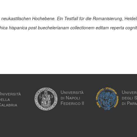
neukastilischen Hochebene. Ein Testfall für die Romanisierung
, Heide
hica hispanica post buechelerianam collectionem editam reperta cogni
Università
Univer
Università
di Napoli
degli 
della
Federico II
di Par
Calabria