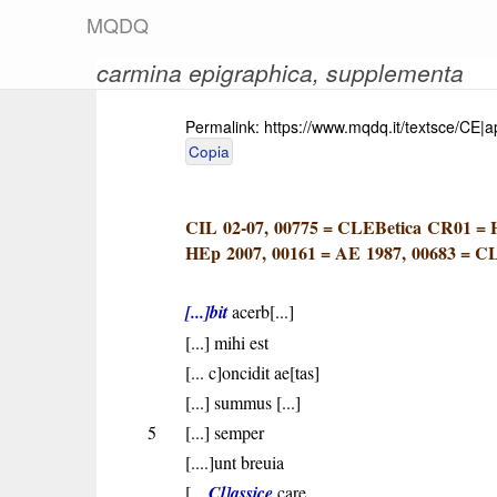
M
Q
D
Q
carmina epigraphica
, supplementa
Permalink:
https://www.mqdq.it/textsce/CE|
Copia
CIL 02-07, 00775
=
CLEBetica CR01
=
HEp 2007, 00161
=
AE 1987, 00683
=
CL
[...]bit
acerb[...]
[...] mihi est
[... c]oncidit ae[tas]
[...] summus [...]
5
[...] semper
[....]unt breuia
[...
Cl]assice
care