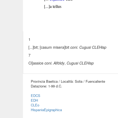
[...]a tellus
1
[...]bit
; [casum misera]bit
coni.
Cugusi CLEHisp
7
Cl]assice
coni
.
Alföldy
,
Cugusi CLEHisp
Provincia Baetica / Località: Solia / Fuencaliente
Datazione: 1-99 d.C.
EDCS
EDH
CLEo
HispaniaEpigraphica