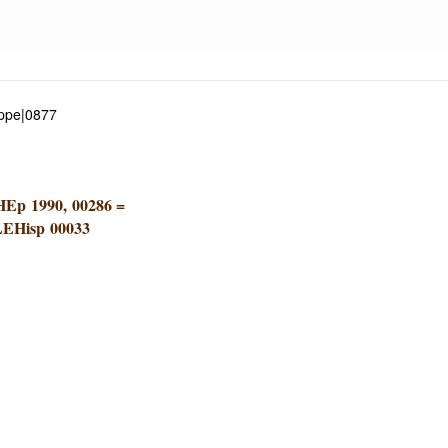
appe|0877
HEp 1990, 00286
=
EHisp 00033