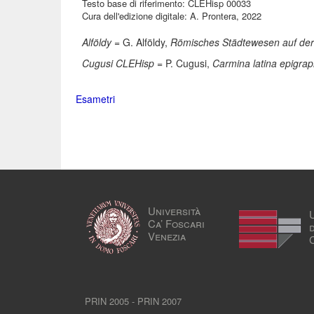
Testo base di riferimento: CLEHisp 00033
Cura dell'edizione digitale: A. Prontera, 2022
Alföldy
= G. Alföldy,
Römisches Städtewesen auf der 
Cugusi CLEHisp
= P. Cugusi,
Carmina latina epigrap
Esametri
Università
Ca’ Foscari
Venezia
PRIN 2005 - PRIN 2007