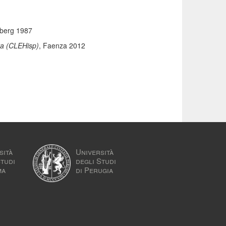
lberg 1987
ta (CLEHisp)
, Faenza 2012
sità
Università
Studi
degli Studi
ma
di Perugia