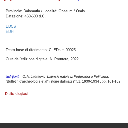
Provincia: Dalamatia / Località: Onaeum / Omis
Datazione: 450-600 d.C.
EDCS
EDH
Testo base di riferimento: CLEDalm 00025
Cura dell'edizione digitale: A. Prontera, 2022
Jadrijević
= O. A. Jadrijević,
Latinski natpis iz Podgradja u Poljicima
,
"Bulletin d'archéologie et d'histoire dalmates" 51, 1930-1934 , pp. 161-162
Distici elegiaci