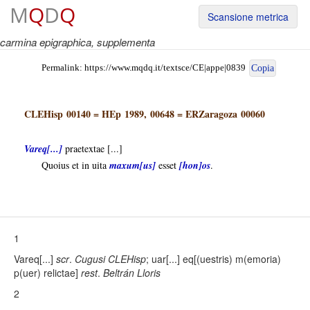
M
Q
D
Q
Scansione metrica
carmina epigraphica
, supplementa
Permalink:
https://www.mqdq.it/textsce/CE|appe|0839
Copia
CLEHisp 00140
=
HEp 1989, 00648
=
ERZaragoza 00060
Vareq[...]
praetextae [...]
Quoius et in uita
maxum[us]
esset
[hon]os
.
1
Vareq[...]
scr
.
Cugusi CLEHisp
; uar[...] eq[(uestris) m(emoria)
p(uer) relictae]
rest
.
Beltrán Lloris
2