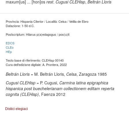
maxum[us] ... [hon]os
rest
.
Cugusi CLEHisp
,
Beltrán Lloris
Provincia: Hispania Citerior / Località: Celsa / Velilla de Ebro
Datazione: 1-50 d.C.
Postscriptum: Hilarus p(a)edagogus / pos(u)it
EDCS
CLEo
HEp
Testo base di riferimento: CLEHisp 00140
Cura dell'edizione digitale: A. Prontera, 2022
Beltrán Lloris
= M. Beltrán Lloris,
Celsa
, Zaragoza 1985
Cugusi CLEHisp
= P. Cugusi,
Carmina latina epigraphica
hispanica post buechelerianam collectionem editam reperta
cognita (CLEHisp)
, Faenza 2012
Distici elegiaci