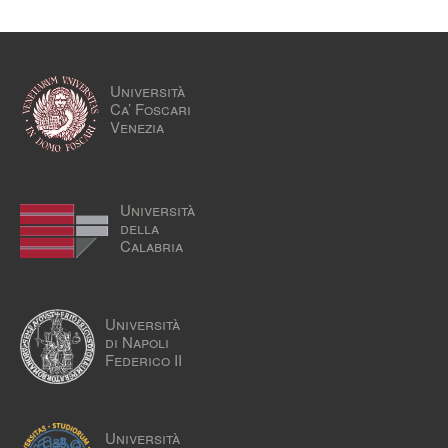
Università
Ca’ Foscari
Venezia
Università
della
Calabria
Università
di Napoli
Federico II
Università