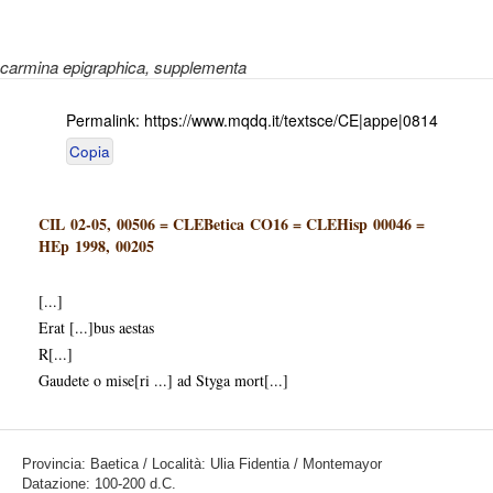
carmina epigraphica
, supplementa
Permalink:
https://www.mqdq.it/textsce/CE|appe|0814
Copia
CIL 02-05, 00506
=
CLEBetica CO16
=
CLEHisp 00046
=
HEp 1998, 00205
[...]
Erat [...]bus aestas
R[...]
Gaudete o mise[ri ...] ad Styga mort[...]
Provincia: Baetica / Località: Ulia Fidentia / Montemayor
Datazione: 100-200 d.C.