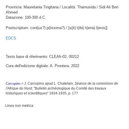
Provincia: Mauretania Tingitana / Località: Thamusida / Sidi Ali Ben
Ahmed
Datazione: 100-300 d.C.
Postscriptum: coni(ux?) p(iissima?) / [s(it) t(ibi) t(erra) l(evis)]
EDCS
Testo base di riferimento: CLEAfr-02, 00212
Cura dell'edizione digitale: A. Prontera, 2022
Carcopino
= J. Carcopino apud L. Chatelain,
Séance de la commision de
l'Afrique du Nord
, "Bulletin archéologique du Comité des travaux
historiques et scientifiques" 1934-1935, p. 177
Linea non metrica