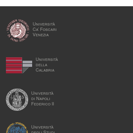
Università
Ca’ Foscari
Venezia
Università
della
Calabria
Università
di Napoli
Federico II
Università
degli Studi