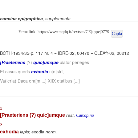
carmina epigraphica
, supplementa
Permalink:
https://www.mqdq.it/textsce/CE|appe|0779
Copia
BCTH-1934/35-p. 117 nr. 4
=
IDRE-02, 00470
=
CLEAfr-02, 00212
[Praeteriens
(?)
quic]umque
uiator perleges
Et casus queris
exhodia
n[o]stri,
Va(leria) Daca era[m ...] XIIX etatibus [...]
1
[Praeteriens (?) quic]umque
rest
.
Carcopino
2
exhodia
lapis
; exodia
norm.