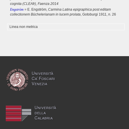
cognita (CLEAfr), Faenza 2014
Engström
= E. Engström,
Carmina Latina epigraphica post editam
collectionem Büchelerianam in lucem prolata
, Gotoburgi 1911, n. 26
Linea non metrica
Università
Ca’ Foscari
Venezia
Università
della
Calabria