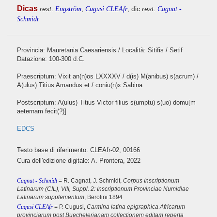
Dicas
rest
.
,
; dic
rest
.
Engström
Cugusi CLEAfr
Cagnat -
Schmidt
Provincia: Mauretania Caesariensis / Località: Sitifis / Setif
Datazione: 100-300 d.C.
Praescriptum: Vixit an(n)os LXXXXV / d(is) M(anibus) s(acrum) /
A(ulus) Titius Amandus et / coniu(n)x Sabina
Postscriptum: A(ulus) Titius Victor filius s(umptu) s(uo) domu[m
aeternam fecit(?)]
EDCS
Testo base di riferimento: CLEAfr-02, 00166
Cura dell'edizione digitale: A. Prontera, 2022
Cagnat - Schmidt
= R. Cagnat, J. Schmidt,
Corpus Inscriptionum
Latinarum (CIL), VIII, Suppl. 2: Inscriptionum Provinciae Numidiae
Latinarum supplementum
, Berolini 1894
Cugusi CLEAfr
= P. Cugusi,
Carmina latina epigraphica Africarum
provinciarum post Buechelerianam collectionem editam reperta