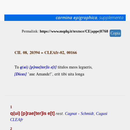
carmina epigraphica
, supplementa
Permalink:
https://www.mqdq.it/textsce/CE|appe|0768
Copia
CIL 08, 20394
=
CLEAfr-02, 00166
Tu
q(ui) [p]rae[ter]is e[t]
titulos meos legueris,
[Dicas]
’aue Amande!’, erit tibi uita longa
1
q(ui) [p]rae[ter]is e[t]
rest
.
,
Cagnat - Schmidt
Cugusi
CLEAfr
2