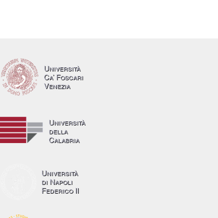
Università
Ca’ Foscari
Venezia
Università
della
Calabria
Università
di Napoli
Federico II