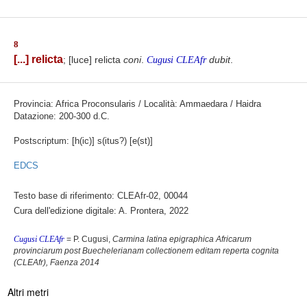
8
[...] relicta
; [luce] relicta
coni
.
dubit
.
Cugusi CLEAfr
Provincia: Africa Proconsularis / Località: Ammaedara / Haidra
Datazione: 200-300 d.C.
Postscriptum: [h(ic)] s(itus?) [e(st)]
EDCS
Testo base di riferimento: CLEAfr-02, 00044
Cura dell'edizione digitale: A. Prontera, 2022
Cugusi CLEAfr
= P. Cugusi,
Carmina latina epigraphica Africarum
provinciarum post Buechelerianam collectionem editam reperta cognita
(CLEAfr), Faenza 2014
Altri metri