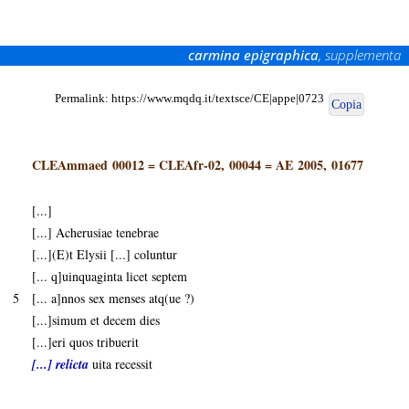
carmina epigraphica
, supplementa
Permalink:
https://www.mqdq.it/textsce/CE|appe|0723
Copia
CLEAmmaed 00012
=
CLEAfr-02, 00044
=
AE 2005, 01677
[...]
[...] Acherusiae tenebrae
[...](E)t Elysii [...] coluntur
[... q]uinquaginta licet septem
5
[... a]nnos sex menses atq(ue ?)
[...]simum et decem dies
[...]eri quos tribuerit
[...] relicta
uita recessit