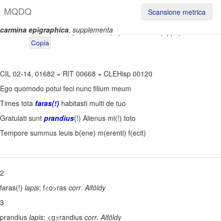
M
Q
D
Q
Scansione metrica
carmina epigraphica
, supplementa
Permalink:
https://www.mqdq.it/textsce/CE|appe|0666
Copia
CIL 02-14, 01682
=
RIT 00668
=
CLEHisp 00120
Ego quomodo potui feci nunc filium meum
Times tota
faras(!)
habitasti multi de tuo
Gratulati sunt
prandius
(!) Alienus mi(!) toto
Tempore summus leuis b(ene) m(erenti) f(ecit)
2
faras(!)
lapis
; f<o>ras
corr
.
Alföldy
3
prandius
lapis
; <g>randius
corr
.
Alföldy