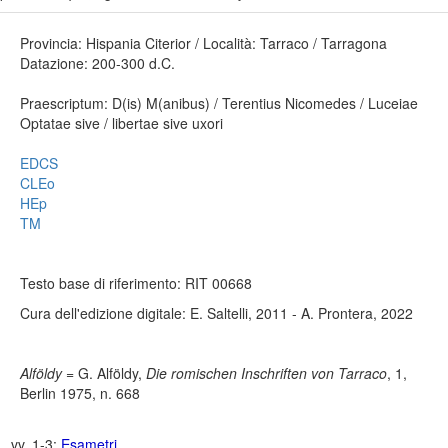
Provincia: Hispania Citerior / Località: Tarraco / Tarragona
Datazione: 200-300 d.C.
Praescriptum: D(is) M(anibus) / Terentius Nicomedes / Luceiae
Optatae sive / libertae sive uxori
EDCS
CLEo
HEp
TM
Testo base di riferimento: RIT 00668
Cura dell'edizione digitale: E. Saltelli, 2011 - A. Prontera, 2022
Alföldy
= G. Alföldy,
Die romischen Inschriften von Tarraco
, 1,
Berlin 1975, n. 668
vv. 1-3:
Esametri