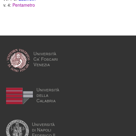
v. 4:
Pentametro
Università
Ca’ Foscari
Venezia
Università
della
Calabria
Università
di Napoli
Federico II