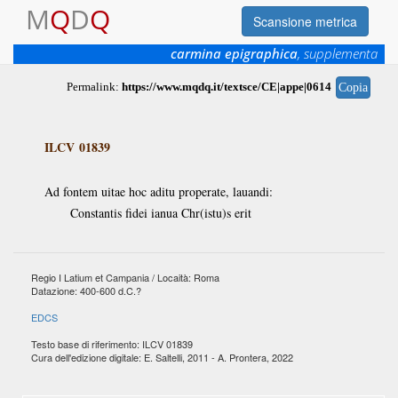
M
Q
D
Q
Scansione metrica
carmina epigraphica
, supplementa
Permalink:
https://www.mqdq.it/textsce/CE|appe|0614
Copia
ILCV 01839
Ad fontem uitae hoc aditu properate, lauandi:
Constantis fidei ianua Chr(istu)s erit
Regio I Latium et Campania / Locaità: Roma
Datazione: 400-600 d.C.?
EDCS
Testo base di riferimento: ILCV 01839
Cura dell'edizione digitale: E. Saltelli, 2011 - A. Prontera, 2022