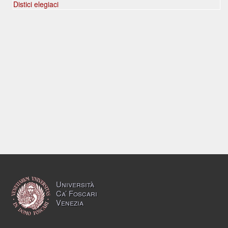
Distici elegiaci
Università
Ca’ Foscari
Venezia