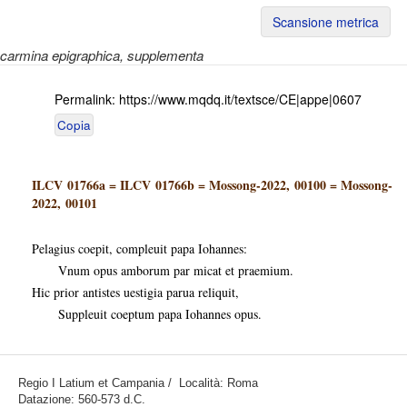
Scansione metrica
carmina epigraphica
, supplementa
Permalink:
https://www.mqdq.it/textsce/CE|appe|0607
Copia
ILCV 01766a
=
ILCV 01766b
=
Mossong-2022, 00100
=
Mossong-
2022, 00101
Pelagius coepit, compleuit papa Iohannes:
Vnum opus amborum par micat et praemium.
Hic prior antistes uestigia parua reliquit,
Suppleuit coeptum papa Iohannes opus.
Regio I Latium et Campania / Località: Roma
Datazione: 560-573 d.C.