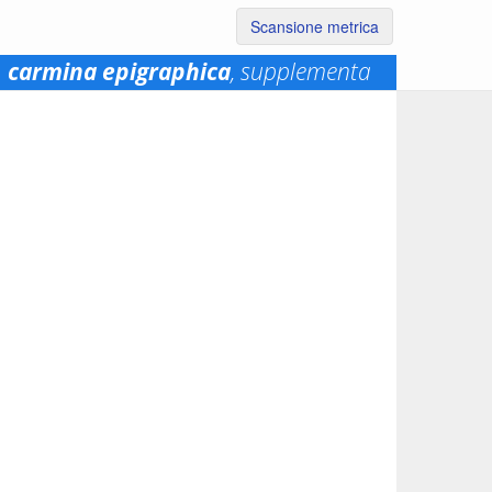
Scansione metrica
carmina epigraphica
, supplementa