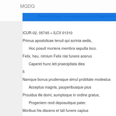
M
Q
D
Q
Permalink:
https://www.mqdq.it/textsce/CE|appe|0549
ICUR-02, 05745
=
ILCV 01310
Primus apostolicae tenuit qui scrinia sedis,
Hoc posuit moriens membra sepulta loco.
Felix, heu, nimium Felix nisi funere aceruo
Caperet hunc leti praecipitata dies
5
Namque bonus prudensque simul probitate modestus
Acceptus magnis, pauperibusque pius
Prouidus ille domi, sumptoque in ordine gratus,
Progeniem rexit deposuitque pater.
Moribus his discens et tali funere captus