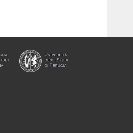
sità
Università
Studi
degli Studi
ma
di Perugia