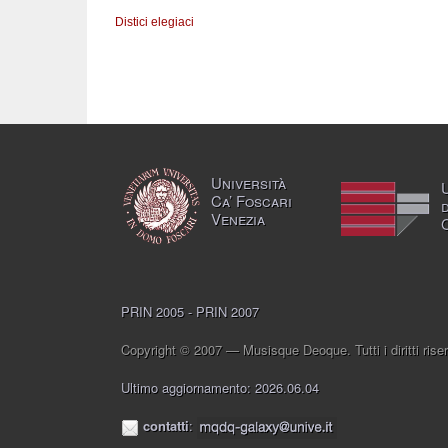
Distici elegiaci
Università
Ca’ Foscari
Venezia
PRIN 2005 - PRIN 2007
Copyright © 2007 — Musisque Deoque. Tutti i diritti riser
Ultimo aggiornamento: 2026.06.04
contatti
: