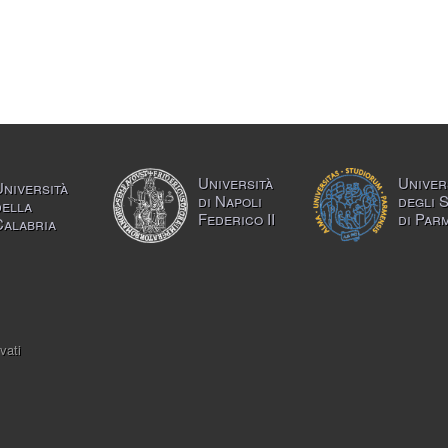
Università
Univer
Università
di Napoli
degli 
della
Federico II
di Par
Calabria
vati