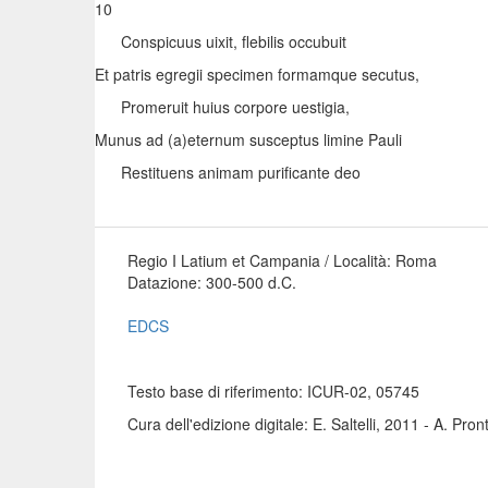
10
Conspicuus uixit, flebilis occubuit
Et patris egregii specimen formamque secutus,
Promeruit huius corpore uestigia,
Munus ad (a)eternum susceptus limine Pauli
Restituens animam purificante deo
Regio I Latium et Campania / Località: Roma
Datazione: 300-500 d.C.
EDCS
Testo base di riferimento: ICUR-02, 05745
Cura dell'edizione digitale: E. Saltelli, 2011 - A. Pro