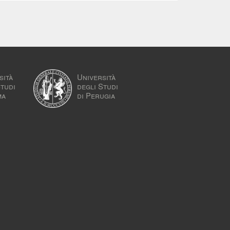
sità
Università
Studi
degli Studi
ma
di Perugia