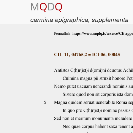
M
Q
D
Q
carmina epigraphica
, supplementa
Permalink:
https://www.mqdq.it/textsce/CE|app
CIL 11, 04765,2
=
ICI-06, 00045
Antistes C(h)r(ist)i d(omi)ni deuotus Achil
Culmina magna pii struxit honore Petr
Nemo putet uacuam uenerandi nominis a
Sistere quod non sit corporis ista dom
5
Magna quidem seruat uenerabile Roma s
In quo pro C(h)r(ist)i nomine passus o
Sed non et meritum monumenta includere
Nec quae corpus habent saxa tenent 