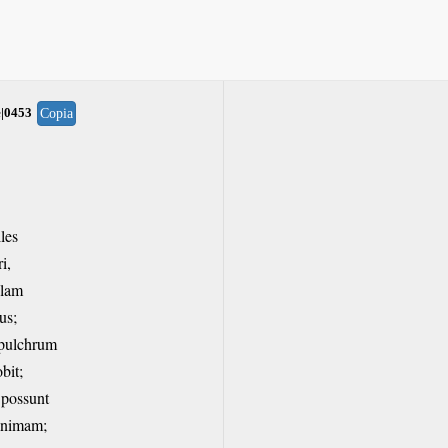
e|0453
Copia
les
i,
ulam
us;
epulchrum
bit;
 possunt
animam;