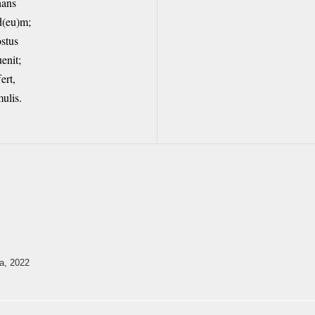
hans
d(eu)m;
ostus
enit;
ert,
ulis.
ra, 2022