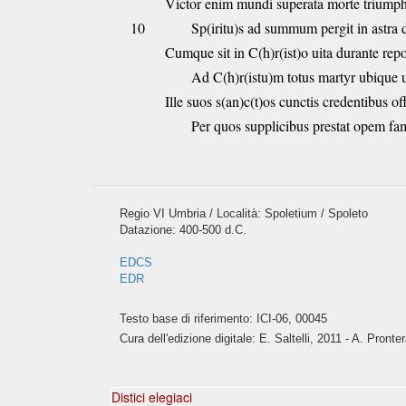
Victor enim mundi superata morte triump
10
Sp(iritu)s ad summum pergit in astra 
Cumque sit in C(h)r(ist)o uita durante rep
Ad C(h)r(istu)m totus martyr ubique u
Ille suos s(an)c(t)os cunctis credentibus off
Per quos supplicibus prestat opem fam
Regio VI Umbria / Località: Spoletium / Spoleto
Datazione: 400-500 d.C.
EDCS
EDR
Testo base di riferimento: ICI-06, 00045
Cura dell'edizione digitale: E. Saltelli, 2011 - A. Pronte
Distici elegiaci