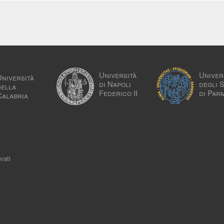
Università
Univer
Università
di Napoli
degli 
della
Federico II
di Par
Calabria
vati