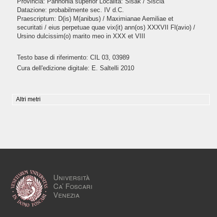
Provincia: Pannonia superior Località: Sisak / Siscia
Datazione: probabilmente sec. IV d.C.
Praescriptum: D(is) M(anibus) /
Maximianae Aemiliae et
securitati / eius perpetuae quae vix(it) ann(os) XXXVII Fl(avio) /
Ursino dulcissim(o) marito meo in XXX et VIII
Testo base di riferimento: CIL 03, 03989
Cura dell'edizione digitale: E. Saltelli 2010
Altri metri
Università
Ca’ Foscari
Venezia