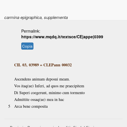
carmina epigraphica
, supplementa
Permalink:
https://www.mqdq.it/textsce/CE|appe|0399
Copia
CIL 03, 03989
=
CLEPann 00032
Ascendens animam deposui meam.
Vos itaq(ue) Inferi, ad quos me praecipitem
Di Superi coegerunt, minimo cum tormento
Admittite ossaq(ue) mea in hac
5
Arca bene composita