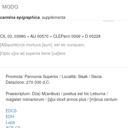
M
Q
D
Q
carmina epigraphica
, supplementa
Permalink:
https://www.mqdq.it/textsce/CE|appe|0398
Copia
CIL 03, 03980
=
AIJ 00570
=
CLEPann 0006
=
D 05228
[Al]iquotie(n)s mortuus [sum], set sic nunquam,
[Opto u]os ad superos bene [ua]lere
Provincia: Pannonia Superior / Località: Sisak / Siscia
Datazione: 270-330 d.C.
Praescriptum: D(is) M(anibus) / positus est hic Leburna /
magister mimariorum / [q]ui vicxit annos plus / [m]inus centum
EDCS
EDH
Lupa
ACE-CIL