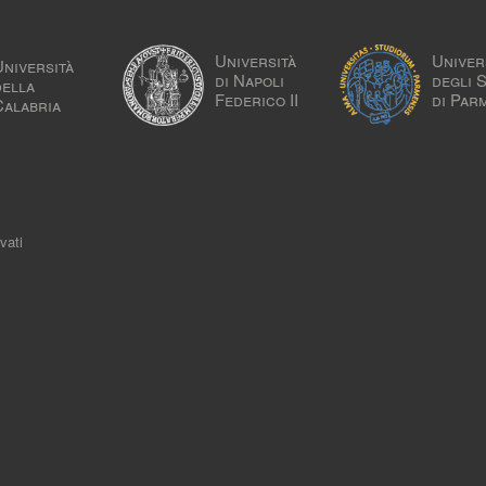
Università
Univer
Università
di Napoli
degli 
della
Federico II
di Par
Calabria
vati