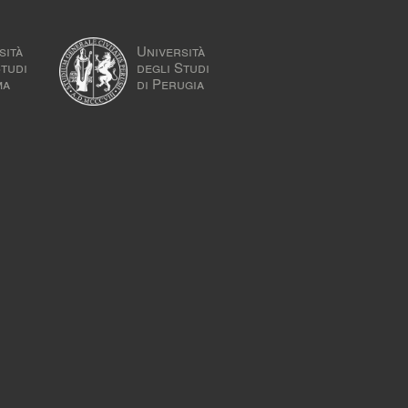
sità
Università
Studi
degli Studi
ma
di Perugia