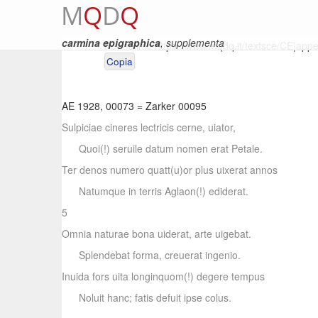
M
Q
D
Q
carmina epigraphica
, supplementa
Permalink:
https://www.mqdq.it/textsce/CE|app
Copia
AE 1928, 00073
=
Zarker 00095
Sulpiciae cineres lectricis cerne, uiator,
Quoi(!) seruile datum nomen erat Petale.
Ter denos numero quatt(u)or plus uixerat annos
Natumque in terris Aglaon(!) ediderat.
5
Omnia naturae bona uiderat, arte uigebat.
Splendebat forma, creuerat ingenio.
Inuida fors uita longinquom(!) degere tempus
Noluit hanc; fatis defuit ipse colus.