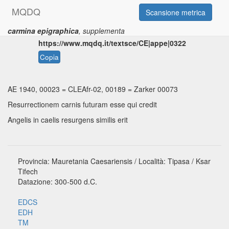
M
Q
D
Q
Scansione metrica
carmina epigraphica
, supplementa
Permalink:
https://www.mqdq.it/textsce/CE|appe|0322
Copia
AE 1940, 00023
=
CLEAfr-02, 00189
=
Zarker 00073
Resurrectionem carnis futuram esse qui credit
Angelis in caelis resurgens similis erit
Provincia: Mauretania Caesariensis / Località: Tipasa / Ksar
Tifech
Datazione: 300-500 d.C.
EDCS
EDH
TM