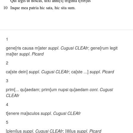
Qui legis ut noscas, uixi anni[s] triginta t[rib]us
10
Inque mea patria hic sata, hic sita sum.
1
gene[ris causa m]ater
suppl
.
Cugusi CLEAfr
; gene[rum legit
ma]ter
suppl
.
Picard
2
ca[ste dein]
suppl
.
Cugusi CLEAfr
; ca[ste ...]
suppl
.
Picard
3
prim[... qu]aedam
; prim[um nupsi qu]aedam
coni
.
Cugusi
CLEAfr
4
t[enere ma]sculos
suppl
.
Cugusi CLEAfr
5
[pleni]us
suppl
.
Cugusi CLEAfr
; [illi]us
suppl
.
Picard