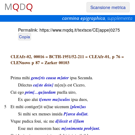
M
Q
D
Q
Scansione metrica
carmina epigraphica
, supplementa
Permalink:
https://www.mqdq.it/textsce/CE|appe|0275
Copia
CLEAfr-02, 00016
=
BCTH-1951/52-211
=
CLEAfr-01, p 76
=
CLENuovo p 87
=
Zarker 00103
Prima mihi
gene[ris causa m]ater
ipsa Secunda.
Dilectus
ca[ste dein]
m[eu]s est Cicero,
Cui ego
prim[...qu]aedam
puella uiro,
Ex quo alui
t[enere ma]sculos
ipsa duos,
5
Et mihi contiger[it ui]tae uicenum
[pleni]us
Si mihi sex menses inuida
P[arca ded]at.
Vtque pudica foui, sic me
d[ilexit et il]lum
Esse mei memorem haec
m[onimenta prob]ant.