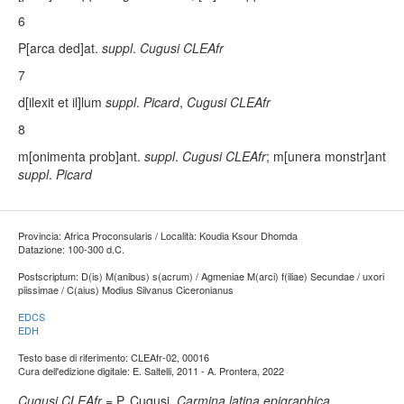
6
P[arca ded]at.
suppl
.
Cugusi CLEAfr
7
d[ilexit et il]lum
suppl
.
Picard
,
Cugusi CLEAfr
8
m[onimenta prob]ant.
suppl
.
Cugusi CLEAfr
; m[unera monstr]ant
suppl
.
Picard
Provincia: Africa Proconsularis / Località: Koudia Ksour Dhomda
Datazione: 100-300 d.C.
Postscriptum: D(is) M(anibus) s(acrum) / Agmeniae M(arci) f(iliae) Secundae / uxori
piissimae / C(aius) Modius Silvanus Ciceronianus
EDCS
EDH
Testo base di riferimento: CLEAfr-02, 00016
Cura dell'edizione digitale: E. Saltelli, 2011 - A. Prontera, 2022
Cugusi CLEAfr
= P. Cugusi,
Carmina latina epigraphica