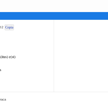
212
Copia
itus) e(st)
s
Braca