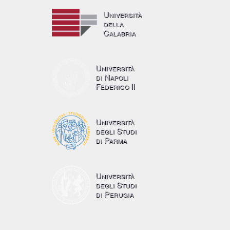
Università
della
Calabria
Università
di Napoli
Federico II
Università
degli Studi
di Parma
Università
degli Studi
di Perugia