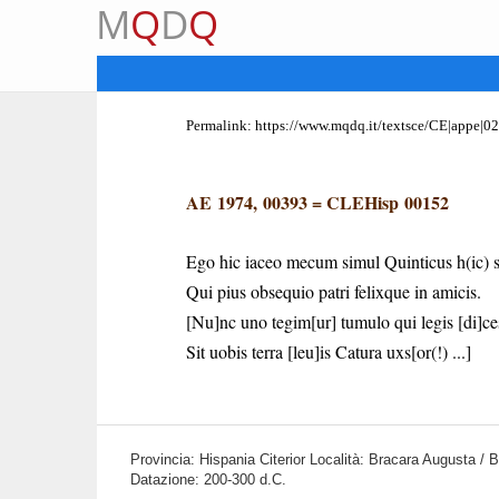
M
Q
D
Q
Permalink:
https://www.mqdq.it/textsce/CE|appe|0
AE 1974, 00393
=
CLEHisp 00152
Ego hic iaceo mecum simul Quinticus h(ic) s(
Qui pius obsequio patri felixque in amicis.
[Nu]nc uno tegim[ur] tumulo qui legis [di]ce
Sit uobis terra [leu]is Catura uxs[or(!) ...]
Provincia: Hispania Citerior Località: Bracara Augusta / 
Datazione: 200-300 d.C.